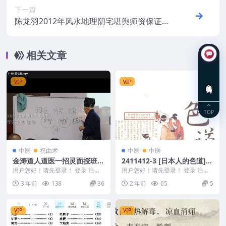
下一篇
陈龙羽2012年风水地理阴宅堪舆师资保证班
函授课程60集视频
相关文章
VIP
VIP
在线咨询
TOP
中医
祝由术
中医
中医
金涛道人道医一招灵面授班课
2411412-3 [日本人的色道]..
程15集视频 收藏好课程
pdf
用户您好！请先登录！ 登录 注册
用户您好！请先登录！ 登录 注册
道医一招灵面授班课程 Y2305-13
[日本人的色道]..pdf 2411412-3
3 年前
138
36
2 年前
65
5
9 道医...
VIP
VIP