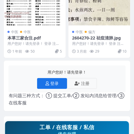
中医
中医
中医
偏方
本草三家合注.pdf
2604270-22 祛痘清肺.jpg
用户您好！请先登录！ 登录 注册
用户您好！请先登录！ 登录 注册
本草三家合注.pdf 2505400-213
祛痘清肺.jpg 2604270-22 以下
1 年前
50
5
3 月前
29
10
内...
用户您好！请先登录！
登录
注册
有问题三种方式： ① 提交工单/② 发站内消息给管理/③
在线客服
工单 / 在线客服 / 私信
优先处理