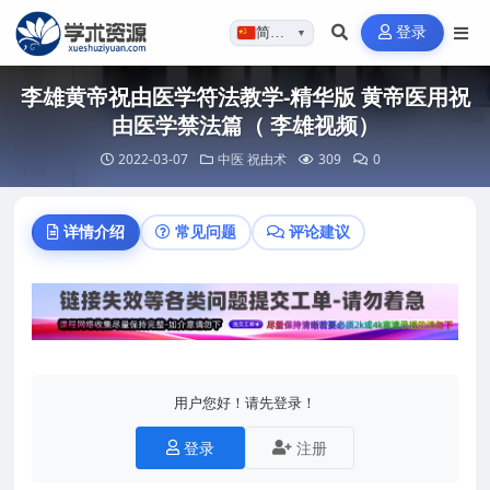
登录
简体…
▼
李雄黄帝祝由医学符法教学-精华版 黄帝医用祝
由医学禁法篇（ 李雄视频）
2022-03-07
中医
祝由术
309
0
详情介绍
常见问题
评论建议
用户您好！请先登录！
登录
注册