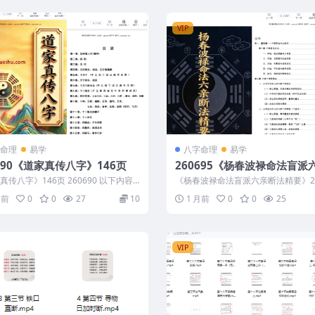
VIP
命理
易学
八字命理
易学
690《道家真传八字》146页
260695《杨春波禄命法盲派
法精要》268页
真传八字》146页 260690 以下内容
《杨春波禄命法盲派六亲断法精要》26
的相关资料内容相关推荐描述...
60695 以下内容为整理的相关资料...
月前
0
0
27
10
1 月前
0
0
25
VIP