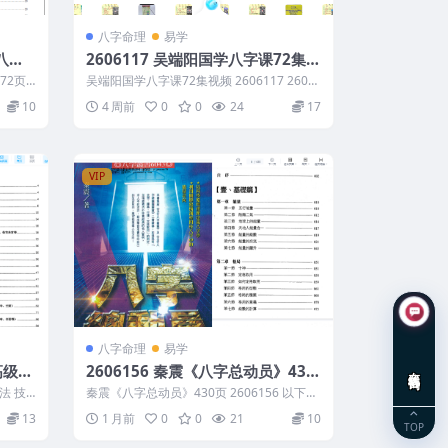
八字命理
易学
八字
2606117 吴端阳国学八字课72集视
频
2页 2
吴端阳国学八字课72集视频 2606117 2606
117 吴端阳国学八字课72...
10
4 周前
0
0
24
17
VIP
八字命理
易学
高级内
2606156 秦震《八字总动员》430
在线咨询
页
法 技
秦震《八字总动员》430页 2606156 以下内
容为整理的相关资料内容相关推荐...
13
1 月前
0
0
21
10
TOP