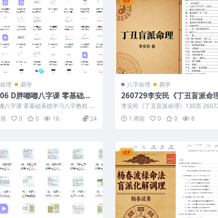
VIP
命理
易学
八字命理
易学
706 D胖嘟嘟八字课 零基础系
260729李安民《丁丑盲派命
习八字教程 知相知命 150集
30页
嘟八字课 零基础系统学习八字教程 知
李安民《丁丑盲派命理》130页 26072
50集 260706 260...
下内容为整理的相关资料内容相关推..
周前
0
0
16
24
1 周前
0
0
8
VIP