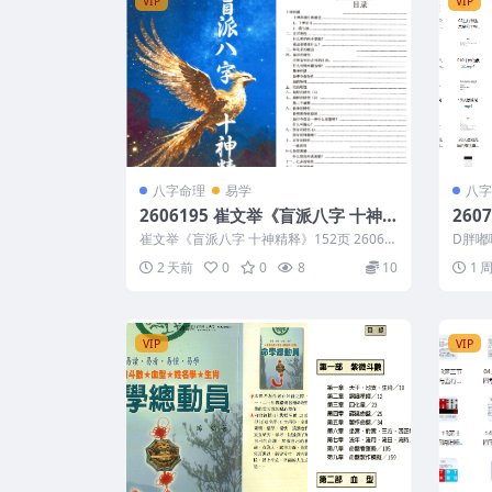
VIP
VIP
八字命理
易学
八字
2606195 崔文举《盲派八字 十神
260
精释》152页
统学
崔文举《盲派八字 十神精释》152页 26061
D胖嘟
95 以下内容为整理的相关资料内...
相知命 1
2 天前
0
0
8
10
1 
VIP
VIP