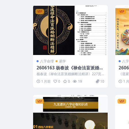
VIP
VIP
八字命理
易学
八字
2606163 杨春波《禄命法盲派婚姻
260
断法精讲》227页
杨春波《禄命法盲派婚姻断法精讲》227页 2
《道家
606163 以下内容为整理的相关资...
为整理
1 月前
0
0
19
10
1 
VIP
VIP