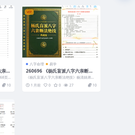
VIP
八字命理
易学
六亲断
260696 《杨氏盲派八字六亲断法
绝技》杨清娟弟子班（典藏版）26
8页 2
《杨氏盲派八字六亲断法绝技》杨清娟弟子
1页
班（典藏版）261页 260696 以下内...
10
1 月前
0
0
27
10