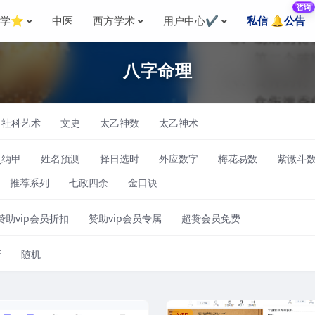
咨询
国学⭐
中医
西方学术
用户中心✔️
私信 🔔公告
八字命理
社科艺术
文史
太乙神数
太乙神术
爻纳甲
姓名预测
择日选时
外应数字
梅花易数
紫微斗
推荐系列
七政四余
金口诀
赞助vip会员折扣
赞助vip会员专属
超赞会员免费
新
随机