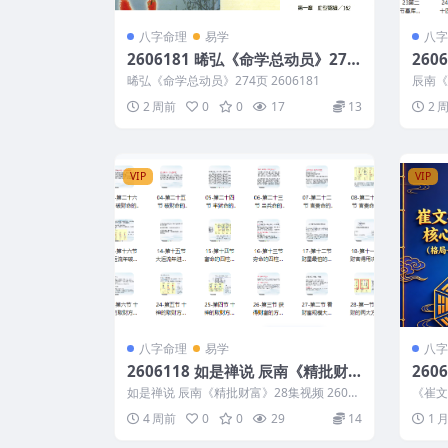
八字命理
易学
八字
2606181 晞弘《命学总动员》274
2606170 辰南
页
调候
晞弘《命学总动员》274页 2606181
辰南《
集视频 2
2 周前
0
0
17
13
2 
VIP
VIP
八字命理
易学
八字
2606118 如是禅说 辰南《精批财
26
富》28集视频
心断
如是禅说 辰南《精批财富》28集视频 26061
《崔文
期》2
18 2606118 如是禅说 ...
+做功+
4 周前
0
0
29
14
1 