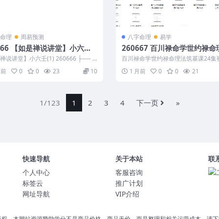
命理
周易预测
八字命理
易学
0666 【如是禅说讲堂】小六壬
260667 百川禄命学世约禄命
筑基课24集视频
说讲堂】小六壬(1) 260666 ├── 4
百川禄命学世约禄命理法筑基课24集视
寻物日加时断.m...
0667 ├── 第四节纳音喜忌海中...
月前
0
0
23
10
1 月前
0
0
21
1/123
1
2
3
4
下一页
»
快速导航
关于本站
联
个人中心
客服咨询
标签云
推广计划
网址导航
VIP介绍
版权。本网站资源赞助学分不是商品价格，商品无价，而是整理和相关运营成本。请下