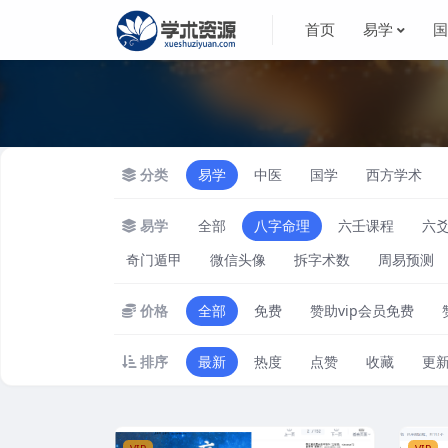
首页
易学
分类
易学
中医
国学
西方学术
易学
全部
八字命理
六壬课程
六
奇门遁甲
微信头像
拆字术数
周易预测
价格
全部
免费
赞助vip会员免费
排序
最新
热度
点赞
收藏
更