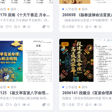
命理
易学
八字命理
易学
《十天干喜忌 月令
260698 《杨春波禄命法盲派
 常见格局》28集视频
化解调理》372页
十天干喜忌 月令调候 常见格局》28
《杨春波禄命法盲派八字化解调理》37
606170 ├── 15、...
60698 以下内容为整理的相关资料...
周前
0
0
22
10
4 周前
0
0
32
VIP
命理
易学
八字命理
易学
06125 《崔文举盲派八字命理核
2606141 段建业《盲派命理
法精髓-格局+做功+象法+应
容篇 理法 象法 技法》360页
举盲派八字命理核心断法精髓-格局
段建业《盲派命理高级内容篇 理法 象
75页
象法+应期》275页 260612...
法》360页 2606141 以下内容...
月前
0
0
41
10
1 月前
0
0
20