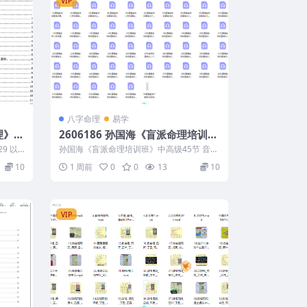
VIP
八字命理
易学
理》1
2606186 孙国海《盲派命理培训
班》中高级45节 音频+课件
9 以
孙国海《盲派命理培训班》中高级45节 音频
.
+课件 2606186 ├── 8孙国...
10
1 周前
0
0
13
10
VIP