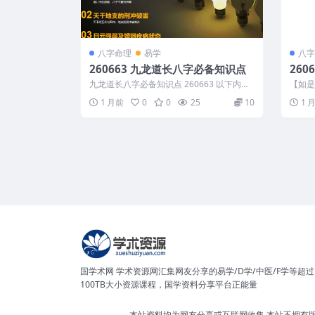
八字命理
易学
八字
260663 九龙道长八字必备知识点
26
(1)
九龙道长八字必备知识点 260663 以下内容
【如是禅
为整理的相关资料内容相关推荐描述请...
第四节 
1 月前
0
0
25
10
1 
国学术网 学术资源网汇集网友分享的易学/D学/中医/F学等超过
100TB大小资源课程，国学资料分享平台正能量
本站资料均为网友分享或互联网收集,本站不拥有