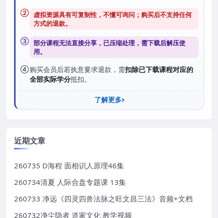
②
虚拟资源具有可复制性，不懂可询问；购买后
不支持任何
方式的退款
。
③
部分课程无法直接分享，已压缩处理，需
下载后解压
使
用。
④
购买会员后若执意要求退款，需
扣除已下载课程对应的
全部实际学分
抵扣。
了解更多
近期文章
260735 D海程 面相识人原理46集
260734清夏 人际合盘专题课 13集
260733 净远《四灵四兽法脉之旺文昌三法》音频+文档
260732净尘隐者 道家文化 教学视频