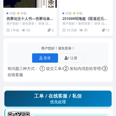
中医
中医
中医
中医
伤寒论注十人书—伤寒论条辨
251099邹海超《医道还元》
（高清版）
教学视频9集，每集1小时左
用户您好！请先登录！ 登录 注册
用户您好！请先登录！ 登录 注册
伤寒论注十人书—伤寒论条辨（高
右，吕祖法脉实证体系首度公
邹海超《医道还元》教学视频9
1 年前
50
6
10 月前
55
15
清版） 2505...
集，每集1小时左右...
开Y
用户您好！请先登录！
登录
注册
有问题三种方式： ① 提交工单/② 发站内消息给管理/③
在线客服
工单 / 在线客服 / 私信
优先处理