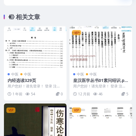
6
相关文章
VIP
中医
中医
中医
中医
内经选读329页
皇汉医学丛书01素问绍识.pd
f179p
用户您好！请先登录！ 登录 注册
用户您好！请先登录！ 登录 注册
内经选读 2505400-195
皇汉医学丛书01素问绍识.pdf 250
1 年前
54
0
12 月前
46
5
540...
VIP
VIP