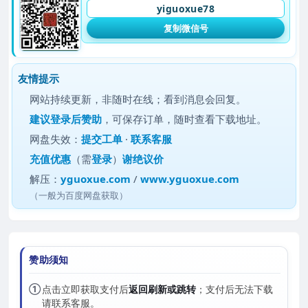
yiguoxue78
复制微信号
友情提示
网站持续更新，非随时在线；看到消息会回复。
建议
登录后赞助
，可保存订单，随时查看下载地址。
网盘失效：
提交工单
·
联系客服
充值优惠
（需
登录
）
谢绝议价
解压：
yguoxue.com
/
www.yguoxue.com
（一般为百度网盘获取）
赞助须知
①
点击立即获取支付后
返回刷新或跳转
；支付后无法下载
请联系客服。