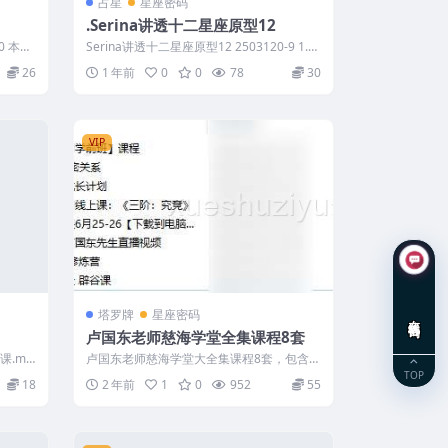
占星
星座密码
.Serina讲透十二星座原型12
0 本次
Serina讲透十二星座原型12 2503120-9 1.白
羊座♈原型打卡总结：...
26
1 年前
0
0
78
30
VIP
塔罗牌
星座密码
在线咨询
卢国东老师慈海学堂全集课程8套
课.mp
卢国东老师慈海学堂大全集课程8套，包含视
频，录音和资料等。本合集八套，视频容量
TOP
18
2 年前
1
0
952
55
较...