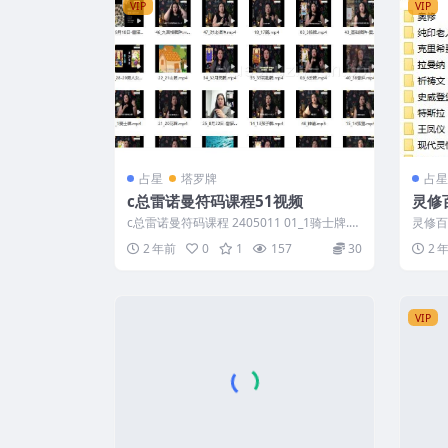
VIP
VIP
占星
塔罗牌
占星
c总雷诺曼符码课程51视频
灵修
c总雷诺曼符码课程 2405011 01_1骑士牌.m
灵修百
p4 02_2四叶草.mp...
│ │ 
2 年前
0
1
157
30
2 
VIP