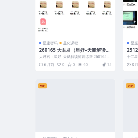
星座密码
显化课程
星座
260165 大君君（星妤–天赋解读师
25
训练营
集视
大君君（星妤–天赋解读师训练营 260165 0
十二星
01.【课程】第一章...
├──
6 月前
0
0
60
15
8 
VIP
VIP