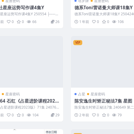
星座密码
塔罗牌
星座密码
社星座运势写作课4集Y
德系Toni雷诺曼大师课18集Y
星座运势写作课4集Y 250554 ├──
德系Toni雷诺曼大师课18集Y 250424
星历表1.jpg ├─...
课程将为你带来传统德系雷诺...
年前
0
0
66
26
1 年前
0
0
106
VIP
星座密码
占星
星座密码
764 石红《占星进阶课程2023
陈安逸生时矫正秘法7集 星图
71集
占星进阶课程2023版》71集 240764
陈安逸生时矫正秘法7集 240649 第二
认识占星是什么？.m...
4 第六节.mp4 第三课.m...
年前
0
0
104
29
2 年前
0
0
79