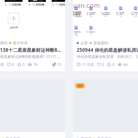
密码
西方学术
占星
星座密码
12138十二星座星象财运神断8
250944 倬伦的星盘解读私房
频课Y
剖析自己，找到正能量和合拍
座星象财运神断8集视频课Y 2512138
倬伦的星盘解读私房课：剖析自己，
事物音频+视频2集
 3、十二星座星象财运神...
能量和合拍的人事物音频+视频2集 2509
月前
0
0
70
15
11 月前
0
0
64
VIP