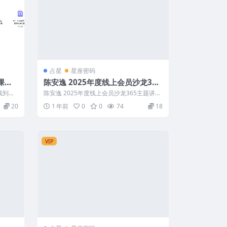
占星
星座密码
课：
陈安逸 2025年度线上会员沙龙365
的人
主题讲座视频+音频Y
找到正
陈安逸 2025年度线上会员沙龙365主题讲座
...
视频+音频Y 2506228 ├─...
20
1 年前
0
0
74
18
VIP