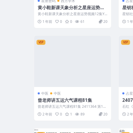
星座密码
西方学术
占星
黄小鞋新课天象分析之星座运势视
星钥
频12集Y
黄小鞋新课天象分析之星座运势视频12集Y 2
星钥社
505272 1：01太阳宫位制与十...
星钥社 
1 年前
0
0
61
20
1 
VIP
VIP
中医
中医
占星
曾老师讲五运六气课程81集
240
版》
曾老师讲五运六气课程81集 2411364 第10
石红《
集曾老师精品课程五运六气之八卦...
01、1
2 年前
0
1
89
20
2 