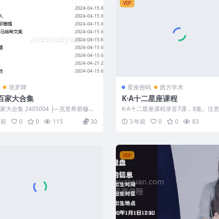
VIP
塔罗牌
星座密码
西方学术
百家大合集
K·A十二星座课程
家大合集 2405004 ├─克里希那穆提
K·A十二星座课程录音7课，8集。注
[与爱同在].克里希那...
无法直接分享，已经进行了二次压缩
年前
0
0
115
30
3 年前
0
0
83
要...
VIP