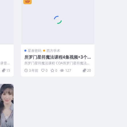
VIP
星座密码
西方学术
所罗门星符魔法课程4集视频+3个
文档
意录音
所罗门星符魔法课程 COA所罗门星符魔法课
，需
程4集视频+3个文档pdf Y2308...
15
3 年前
0
0
127
20