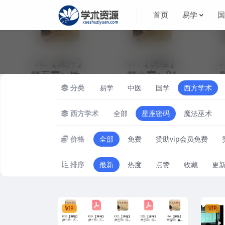
首页
易学
分类
易学
中医
国学
西方学术
西方学术
全部
星座密码
魔法巫术
价格
全部
免费
赞助vip会员免费
排序
最新
热度
点赞
收藏
更
VIP
VIP