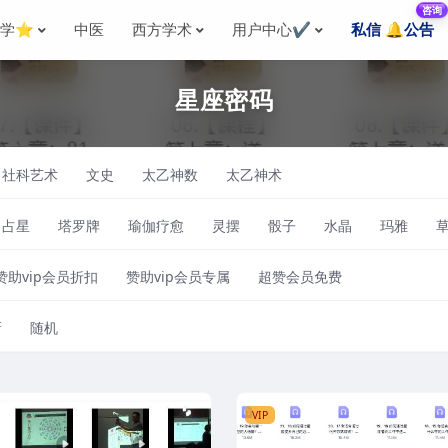
咨询
国学⭐
中医
西方学术
用户中心✔️
私信 🔔公告
星座密码
社科艺术
文史
太乙神数
太乙神术
占星
塔罗牌
瑜伽疗愈
灵摆
骰子
水晶
玛雅
赞助vip会员折扣
赞助vip会员专属
超赞会员免费
新
随机
VIP