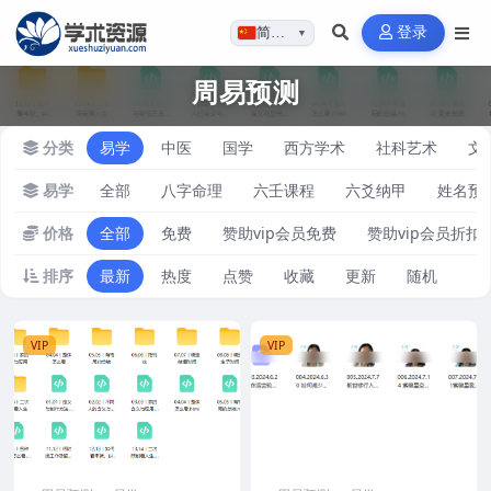
登录
简体…
▼
周易预测
分类
易学
中医
国学
西方学术
社科艺术
文
易学
全部
八字命理
六壬课程
六爻纳甲
姓名预
价格
全部
免费
赞助vip会员免费
赞助vip会员折扣
排序
最新
热度
点赞
收藏
更新
随机
VIP
VIP