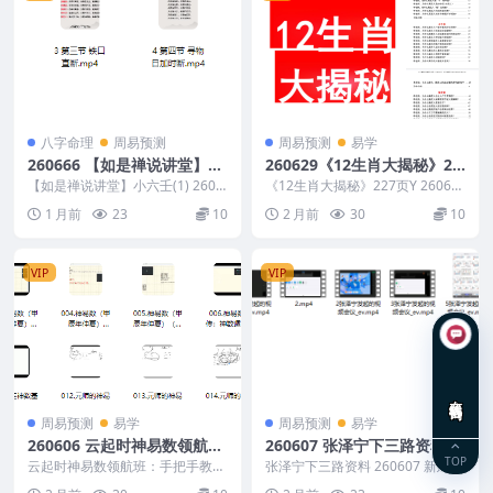
八字命理
周易预测
周易预测
易学
260666 【如是禅说讲堂】小
260629《12生肖大揭秘》22
六壬(1)
7页Y
【如是禅说讲堂】小六壬(1) 2606
《12生肖大揭秘》227页Y 26062
66 ├── 4 第四节 寻物日加时断.
9 以下内容为整理的相关资料内容
1 月前
23
10
2 月前
30
10
m...
相关推荐...
VIP
VIP
在线咨询
周易预测
易学
周易预测
易学
260606 云起时神易数领航
260607 张泽宁下三路资料
TOP
班：手把手教会你明代皇家兵
云起时神易数领航班：手把手教会
张泽宁下三路资料 260607 新建文
占之术16集Y
你明代皇家兵占之术16集Y 26060
件夹/ ├── 1.mp4 ├── 1张泽...