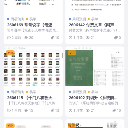
周易预测
易学
周易预测
易学
2606169 常哥说字【笔迹识
2606142 付费文章《闷声发
人教学 刚柔笔迹分析法】视
财小思路》91页
常哥说字【笔迹识人教学 刚柔笔
付费文章《闷声发财小思路》91页
频11集
迹分析法】视频11集 2606169 ├
2606142 以下内容为整理的相关
2 周前
20
10
1 月前
21
0
── 2....
资料内容相...
VIP
VIP
周易预测
易学
周易预测
易学
2606115 【千门八将改天换
2606102 刘训升《系统阴阳
地】千门八将详解及谋局应用
学-趋吉避凶的实用绝学》22
【千门八将改天换地】千门八将详
刘训升《系统阴阳学-趋吉避凶的
实例 36天局改天换地72地局
解及谋局应用实例 36天局改天换
0页
实用绝学》220页 2606102 以下
1 月前
15
13
1 月前
21
10
地72地局发家致富...
内容为整理...
发家致富 215集
VIP
VIP