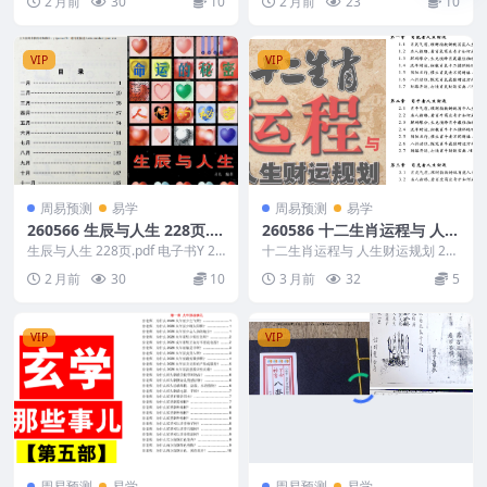
2 月前
30
10
2 月前
23
10
6 ├── ...
VIP
VIP
周易预测
易学
周易预测
易学
260566 生辰与人生 228页.p
260586 十二生肖运程与 人生
df 电子书Y
财运规划 261页电子版Y
生辰与人生 228页.pdf 电子书Y 26
十二生肖运程与 人生财运规划 26
0566 以下内容为整理的相关资料
1页电子版Y 260586 以下内容为整
2 月前
30
10
3 月前
32
5
内...
理的相...
VIP
VIP
周易预测
易学
周易预测
易学