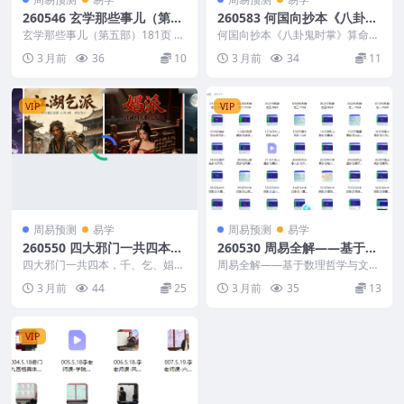
260546 玄学那些事儿（第五
260583 何国向抄本《八卦鬼
部）181页
时掌》算命神书袁天罡掐指诀
玄学那些事儿（第五部）181页 26
何国向抄本《八卦鬼时掌》算命神
0546 以下内容为整理的相关资料
法电子版76页Y
书袁天罡掐指诀法电子版76页Y 26
3 月前
36
10
3 月前
34
11
内容相关推...
0583 以下...
VIP
VIP
周易预测
易学
周易预测
易学
260550 四大邪门一共四本，
260530 周易全解——基于数
千、乞、娼、盗，古代江湖四
理哲学与文化心理学（122小
四大邪门一共四本，千、乞、娼、
周易全解——基于数理哲学与文化
大流派
盗，古代江湖四大流派 260550 │
时）
心理学（122小时） 260530 2605
3 月前
44
25
3 月前
35
13
├── 四...
30 ...
VIP