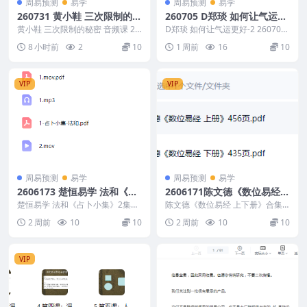
周易预测
易学
周易预测
易学
260731 黄小鞋 三次限制的秘
260705 D郑琰 如何让气运更
密 音频课
好-2
黄小鞋 三次限制的秘密 音频课 26
D郑琰 如何让气运更好-2 260705
0731 以下内容为整理的相关资料
260705 D郑琰 如何让气运更好-...
8 小时前
2
10
1 周前
16
10
内容相关推...
VIP
VIP
周易预测
易学
周易预测
易学
2606173 楚恒易学 法和《占
2606171陈文德《数位易经
卜小集》2集视频+文档
上下册》合集
楚恒易学 法和《占卜小集》2集视
陈文德《数位易经 上下册》合集 2
频+文档 2606173 以下内容...
606171 以下内容为整理的相关资
2 周前
10
10
2 周前
10
10
料内容相关...
VIP