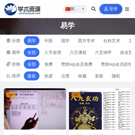
登录
简体…
▼
易学
分类
易学
中医
国学
西方学术
社科艺术
文
易学
全部
八字命理
六壬课程
六爻纳甲
姓名预
价格
全部
免费
赞助vip会员免费
赞助vip会员折扣
排序
最新
热度
点赞
收藏
更新
随机
VIP
VIP