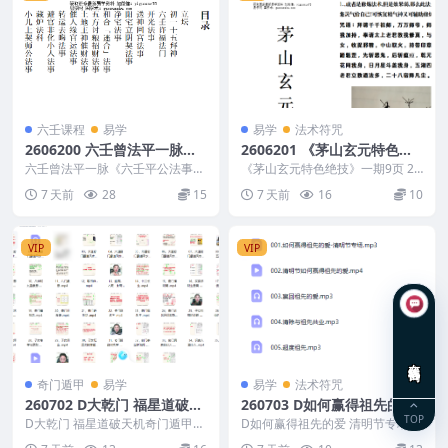
六壬课程
易学
易学
法术符咒
2606200 六壬曾法平一脉
2606201 《茅山玄元特色绝
《六壬平公法事合集》六壬法
技》一期9页
六壬曾法平一脉《六壬平公法事合
《茅山玄元特色绝技》一期9页 26
科 61页
集》六壬法科 61页 2606200 ...
06201
7 天前
28
15
7 天前
16
10
VIP
VIP
在线咨询
奇门遁甲
易学
易学
法术符咒
260702 D大乾门 福星道破天
260703 D如何赢得祖先的爱
TOP
机奇门遁甲42集
清明节专场5集
D大乾门 福星道破天机奇门遁甲42
D如何赢得祖先的爱 清明节专场5
集 260702 260702 D大乾门 福
集 260703 260703 D如何赢得祖