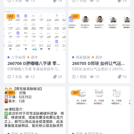
7 天前
13
16
7 天前
10
13
星...
先的...
VIP
VIP
八字命理
易学
周易预测
易学
260706 D胖嘟嘟八字课 零基
260705 D郑琰 如何让气运更
础系统学习八字教程 知相知
好-2
D胖嘟嘟八字课 零基础系统学习八
D郑琰 如何让气运更好-2 260705
命 150集
字教程 知相知命 150集 260706 2
260705 D郑琰 如何让气运更好-...
7 天前
12
24
1 周前
15
10
60...
VIP
VIP
易学
阳宅风水
易学
阳宅风水