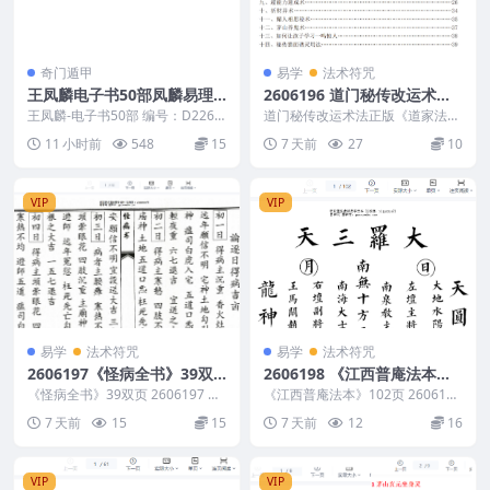
奇门遁甲
易学
法术符咒
王凤麟电子书50部凤麟易理P
2606196 道门秘传改运术法
DF书籍
正版《道家法术三十套》页5
王凤麟-电子书50部 编号：D2265
道门秘传改运术法正版《道家法术
2
7*2
三十套》页57*2de 2606196 以下
11 小时前
548
15
7 天前
27
10
内容为...
VIP
VIP
易学
法术符咒
易学
法术符咒
2606197《怪病全书》39双
2606198 《江西普庵法本》1
页
02页
《怪病全书》39双页 2606197 以
《江西普庵法本》102页 2606198
下内容为整理的相关资料内容相关
以下内容为整理的相关资料内容相
7 天前
15
15
7 天前
12
16
推荐描述请...
关推荐描...
VIP
VIP