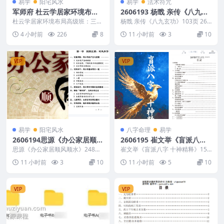
易学
阳宅风水
易学
法术符咒
军师府 杜云学居家环境布局
2606193 杨戬 亲传《八九玄
高级班：三元九星阳宅风水 9
功》103页
杜云学居家环境布局高级班：三元
杨戬 亲传《八九玄功》103页 260
讲
九星阳宅风水 9讲 编号：221741
6193 以下内容为整理的相关资料
4 小时前
226
8
11 小时前
3
10
D047 军...
内容相关...
VIP
VIP
易学
阳宅风水
八字命理
易学
2606194思源《办公家居顺风
2606195 崔文举《盲派八字
顺水》248页
十神精释》152页
思源《办公家居顺风顺水》248页
崔文举《盲派八字 十神精释》152
2606194 以下内容为整理的相关
页 2606195 以下内容为整理的相
11 小时前
3
10
11 小时前
5
10
资料内容相...
关资料内...
VIP
VIP