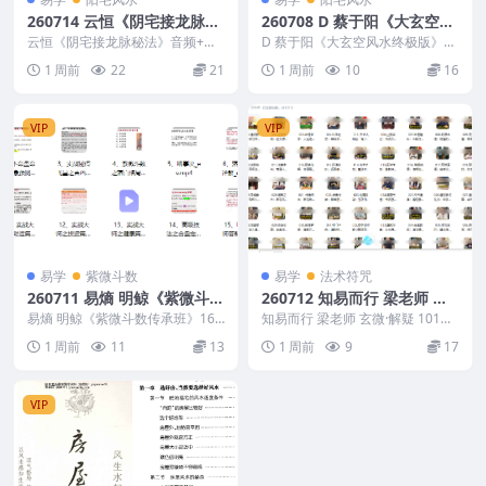
260714 云恒《阴宅接龙脉秘
260708 D 蔡于阳《大玄空风
法》音频+文档
水终极版》11集
云恒《阴宅接龙脉秘法》音频+文
D 蔡于阳《大玄空风水终极版》11
档 260714 260714 云恒《阴宅接
集 260708 ├── 01、大玄空终极
1 周前
22
21
1 周前
10
16
龙脉秘...
班0...
VIP
VIP
易学
紫微斗数
易学
法术符咒
260711 易熵 明鲸《紫微斗数
260712 知易而行 梁老师 玄
传承班》16集+笔记
微·解疑 101集视频
易熵 明鲸《紫微斗数传承班》16
知易而行 梁老师 玄微·解疑 101集
集+笔记 260711 ├── 笔记/ │ ├
视频 260712 ├── 新建文件夹/ ...
1 周前
11
13
1 周前
9
17
─...
VIP