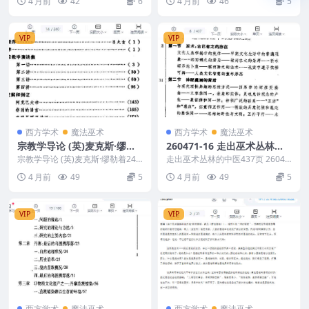
4 月前
42
6
4 月前
46
5
VIP
VIP
西方学术
魔法巫术
西方学术
魔法巫术
宗教学导论 (英)麦克斯·缪勒
260471-16 走出巫术丛林的
着240页
中医437页
宗教学导论 (英)麦克斯·缪勒着240
走出巫术丛林的中医437页 26047
页.pdf 260471-15
1-16
4 月前
49
5
4 月前
49
5
VIP
VIP
西方学术
魔法巫术
西方学术
魔法巫术