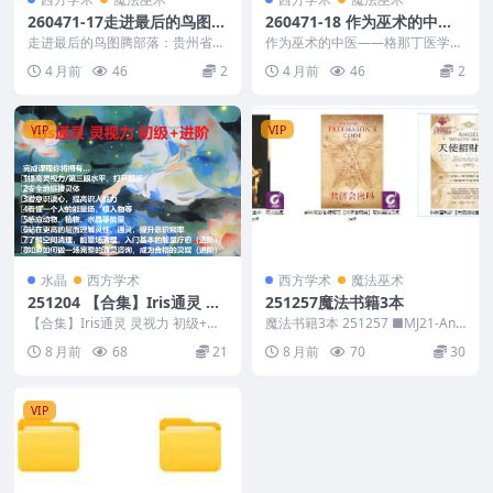
260471-17走进最后的鸟图腾
260471-18 作为巫术的中医
部落：贵州省丹寨非物质文化
——格那丁医学文选31页
走进最后的鸟图腾部落：贵州省丹
作为巫术的中医——格那丁医学文
遗产探寻 申茂平着188页
寨非物质文化遗产探寻 申茂平着1
选31页 260471-18
4 月前
46
2
4 月前
46
2
88页 26047...
VIP
VIP
水晶
西方学术
西方学术
魔法巫术
251204 【合集】Iris通灵 灵
251257魔法书籍3本
视力 初级+进阶课程视频合集
【合集】Iris通灵 灵视力 初级+进
魔法书籍3本 251257 ■MJ21-And
2套Y
阶课程视频合集2套Y 251204 完成
reaAromatico【炼金术：...
8 月前
68
21
8 月前
70
30
课...
VIP