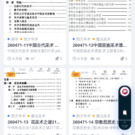
易学
西方学术
西方学术
魔法巫术
260471-11中国古代巫术 胡
260471-12中国苗族巫术透视
新生着531页
罗义群着240页
中国古代巫术 胡新生着531页.pdf
中国苗族巫术透视 罗义群着240
260471-11 以下内容为整理的相
页.pdf 260471-12
4 月前
47
0
4 月前
46
5
关...
VIP
VIP
在线咨询
西方学术
魔法巫术
西方学术
魔法巫术
260471-13 花巫术之谜211
260471-14 宗教思想史 (美)
TOP
页
米尔恰·伊利亚德着1313页
中华民俗文丛+花巫术之谜211页 2
宗教思想史 (美)米尔恰·伊利亚德着
60471-13
1313页 260471-14