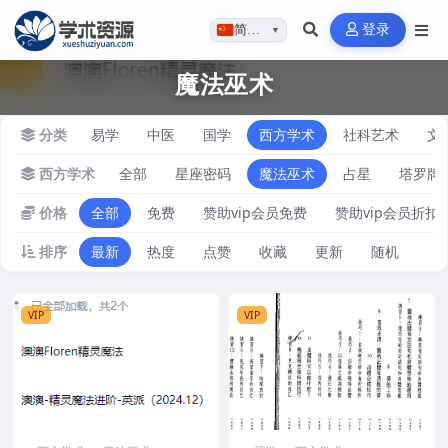
登录
简体…
▼
魔法巫术
分类
易学
中医
国学
西方学术
社科艺术
文
西方学术
全部
星座密码
魔法巫术
占星
塔罗牌
价格
全部
免费
赞助vip会员免费
赞助vip会员折扣
排序
最新
热度
点赞
收藏
更新
随机
VIP
VIP