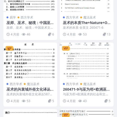
易学
西方学术
西方学术
魔法巫术
巫师、巫术、秘境：中国巫术
巫术的本质The+Nature+Of
文化追踪 赵仲明着135页
+Magic
巫师、巫术、秘境：中国巫术文化
巫术的本质 全英文 260471-6
追踪 赵仲明着135页 260471-4 巫
4 月前
46
6
4 月前
53
13
师、巫...
VIP
VIP
西方学术
魔法巫术
西方学术
魔法巫术
巫术的兴衰域外俗文化译丛5
260471-9与巫为邻+欧洲巫术
87页
的社会和文化语境（部分英
巫术的兴衰域外俗文化译丛587页
与巫为邻+欧洲巫术的社会和文化
260471-7 巫术的兴衰域外俗文化
文）452页
语境（部分英文）452页 260471-
4 月前
53
5
4 月前
43
5
译丛58...
9
VIP