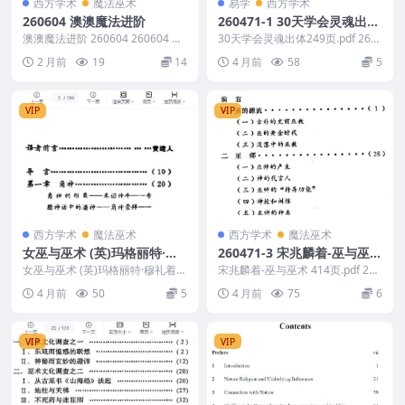
西方学术
魔法巫术
易学
西方学术
260604 澳澳魔法进阶
260471-1 30天学会灵魂出体
249页.pdf
澳澳魔法进阶 260604 260604 澳
30天学会灵魂出体249页.pdf 260
澳魔法进阶/ ├── 澳澳-精灵魔法...
471-1
2 月前
19
14
4 月前
58
5
VIP
VIP
西方学术
魔法巫术
西方学术
魔法巫术
女巫与巫术 (英)玛格丽特·穆
260471-3 宋兆麟着-巫与巫术
礼着186页
414页.pdf
女巫与巫术 (英)玛格丽特·穆礼着1
宋兆麟着-巫与巫术 414页.pdf 260
86页.pdf 260471-2
471-3
4 月前
50
5
4 月前
75
6
VIP
VIP