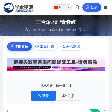
登录
简体…
▼
三合派地理青囊經
2022-06-02
风水课程
118
0
详情介绍
常见问题
评论建议
用户您好！请先登录！
登录
注册