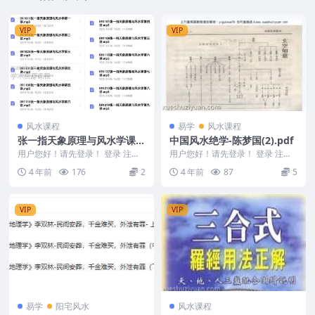
VIP
VIP
风水课程
易学
风水课程
张一指天象原理与风水学课程
中国风水绝学-陈梦国(2).pdf
录音共10讲下载百度盘
用户您好！请先登录！ 登录 注册
用户您好！请先登录！ 登录 注册
张一指 天象原理与风水学 资料编
编号：MY2212-200-63 中国风水
4 年前
176
2
4 年前
87
5
号:D2256...
绝学...
VIP
VIP
易学
阳宅风水
风水课程