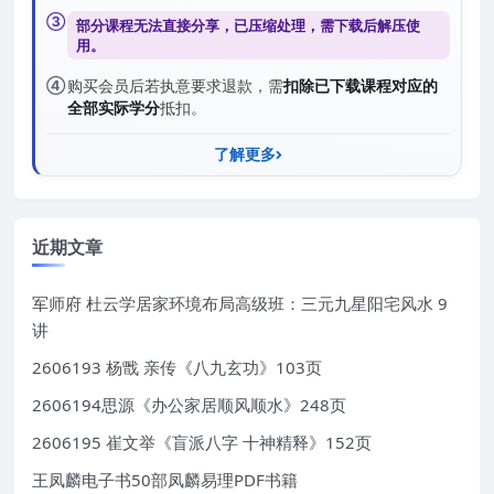
③
部分课程无法直接分享，已压缩处理，需
下载后解压
使
用。
④
购买会员后若执意要求退款，需
扣除已下载课程对应的
全部实际学分
抵扣。
了解更多
近期文章
军师府 杜云学居家环境布局高级班：三元九星阳宅风水 9
讲
2606193 杨戬 亲传《八九玄功》103页
2606194思源《办公家居顺风顺水》248页
2606195 崔文举《盲派八字 十神精释》152页
王凤麟电子书50部凤麟易理PDF书籍