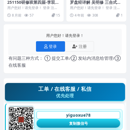
251150研修班第四届-李双
罗盘经详解 吴明修 三合式罗
林-民间安葬秘法3集视频Y
经用法正解pdf网盘
用户您好！请先登录！ 登录 注册
用户您好！请先登录！ 登录 注册
研修班第四届-李双林-民间安葬秘
编号：D22668 吴明修-三合式罗
8 月前
57
15
4 年前
308
1
法3集视频Y ...
经用法正解
用户您好！请先登录！
登录
注册
有问题三种方式： ① 提交工单/② 发站内消息给管理/③
在线客服
工单 / 在线客服 / 私信
优先处理
yiguoxue78
复制微信号