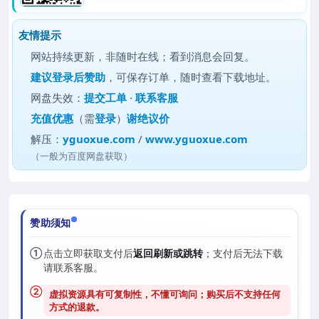
友情提示
网站持续更新，非随时在线；看到消息会回复。
建议
登录后赞助
，可保存订单，随时查看下载地址。
网盘失效：
提交工单
·
联系客服
充值优惠
（需
登录
）
谢绝议价
解压：
yguoxue.com
/
www.yguoxue.com
（一般为百度网盘获取）
赞助须知
①
点击立即获取支付后
返回刷新或跳转
；支付后无法下载
请联系客服。
②
虚拟资源具有可复制性，不懂可询问；购买后
不支持任何
方式的退款
。