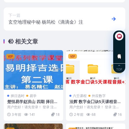
刊本
下一篇
玄空地理秘中秘 杨筠松《滴滴金》注
相关文章
在线咨询
VIP
VIP
TOP
择日选时
易学
六壬课程
外应数字
楚恒易学赵洪山 四期 择日初
法辉 数字金囗诀5天课程音频
级9集视频课程
+文档
用户您好！请先登录！ 登录 注册
用户您好！请先登录！ 登录 注册
赵洪山择日 楚恒易学 四期 择日初
法辉 数字金囗诀5天课程音频+文
3 年前
141
18
2 年前
68
16
级 Y230...
档 24121...