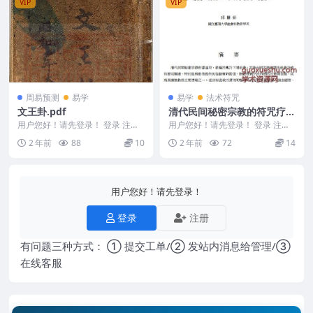
VIP
VIP
周易预测
易学
易学
法术符咒
文王卦.pdf
清代民间秘密宗教的符咒疗法
摘要
用户您好！请先登录！ 登录 注册
用户您好！请先登录！ 登录 注册
文王卦.pdf Y2303-072-56 &n...
清代民间秘密宗教的符咒疗法摘要
2 年前
88
10
2 年前
72
14
DF99
用户您好！请先登录！
登录
注册
有问题三种方式： ① 提交工单/② 发站内消息给管理/③
在线客服