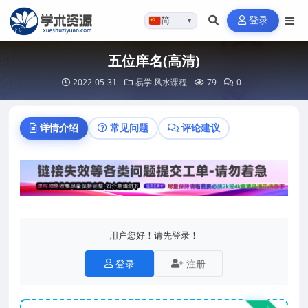
登录
简体…
▼
五位庠名(高清)
2022-05-31
易学
风水课程
79
0
详情介绍
常见问题
评论建议
用户您好！请先登录！
登录
注册