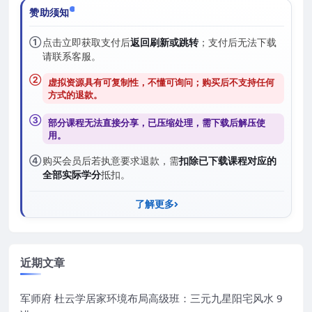
赞助须知
①
点击立即获取支付后
返回刷新或跳转
；支付后无法下载
请联系客服。
②
虚拟资源具有可复制性，不懂可询问；购买后
不支持任何
方式的退款
。
③
部分课程无法直接分享，已压缩处理，需
下载后解压
使
用。
④
购买会员后若执意要求退款，需
扣除已下载课程对应的
全部实际学分
抵扣。
了解更多
近期文章
军师府 杜云学居家环境布局高级班：三元九星阳宅风水 9