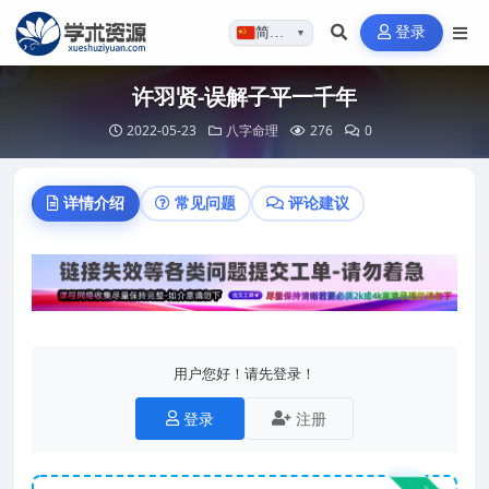
登录
简体…
▼
许羽贤-误解子平一千年
2022-05-23
八字命理
276
0
详情介绍
常见问题
评论建议
用户您好！请先登录！
登录
注册