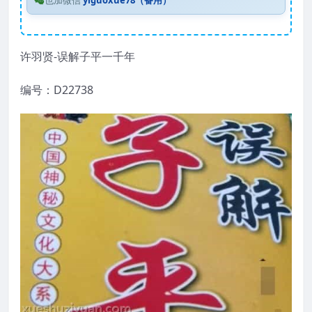
也加微信
yiguoxue78（备用）
许羽贤-误解子平一千年
编号：D22738