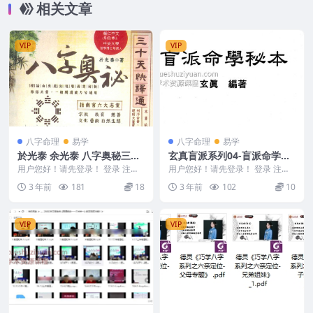
相关文章
VIP
VIP
八字命理
易学
八字命理
易学
於光泰 余光泰 八字奥秘三十
玄真盲派系列04-盲派命学秘
天快译通 573P
本
用户您好！请先登录！ 登录 注册
用户您好！请先登录！ 登录 注册
余光泰 八字奥秘三十天快译通 57
玄真盲派系列04-盲派命学秘本 Y2
3 年前
181
18
3 年前
102
10
3P Y23...
308-3...
VIP
VIP