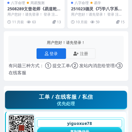
八字命理
周易预测
八字命理
易学
2508289文曾老师《易道乾坤
251023德灵《巧学八字系列
——三术合一》教学视频39
之六亲定位-夫妻父母兄弟子
用户您好！请先登录！ 登录 注册
用户您好！请先登录！ 登录 注册
集Y
文曾老师《易道乾坤——三术合
女专题》4本合集 pdf 电子版
德灵《巧学八字系列之六亲定位-
11 月前
63
13
10 月前
59
15
一》教学视频39集...
夫妻父母兄弟子女...
Y
用户您好！请先登录！
登录
注册
有问题三种方式： ① 提交工单/② 发站内消息给管理/③
在线客服
工单 / 在线客服 / 私信
优先处理
yiguoxue78
复制微信号