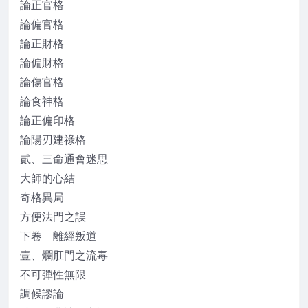
論正官格
論偏官格
論正財格
論偏財格
論傷官格
論食神格
論正偏印格
論陽刃建祿格
貳、三命通會迷思
大師的心結
奇格異局
方便法門之誤
下卷 離經叛道
壹、爛肛門之流毒
不可彈性無限
調候謬論