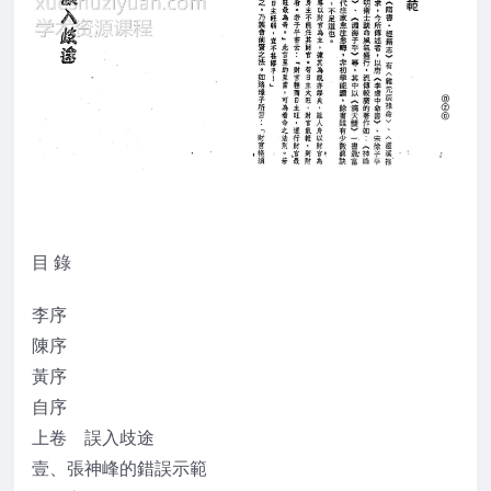
目 錄
李序
陳序
黃序
自序
上卷 誤入歧途
壹、張神峰的錯誤示範