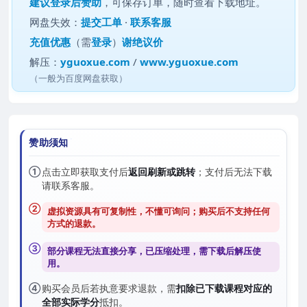
建议
登录后赞助
，可保存订单，随时查看下载地址。
网盘失效：
提交工单
·
联系客服
充值优惠
（需
登录
）
谢绝议价
解压：
yguoxue.com
/
www.yguoxue.com
（一般为百度网盘获取）
赞助须知
①
点击立即获取支付后
返回刷新或跳转
；支付后无法下载
请联系客服。
②
虚拟资源具有可复制性，不懂可询问；购买后
不支持任何
方式的退款
。
③
部分课程无法直接分享，已压缩处理，需
下载后解压
使
用。
④
购买会员后若执意要求退款，需
扣除已下载课程对应的
全部实际学分
抵扣。