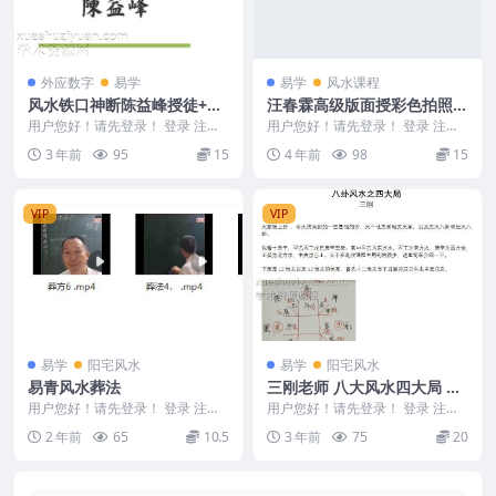
外应数字
易学
易学
风水课程
风水铁口神断陈益峰授徒+金
汪春霖高级版面授彩色拍照版
锁玉关风水精华全解+手机号
笔记+家居风水8本
用户您好！请先登录！ 登录 注册
用户您好！请先登录！ 登录 注册
码风水吉凶探讨 陈益峰
风水铁口神断陈益峰授徒资料.pdf
编号：221796D974. 汪春霖高级
3 年前
95
15
4 年前
98
15
金锁玉关风...
版面授...
VIP
VIP
易学
阳宅风水
易学
阳宅风水
易青风水葬法
三刚老师 八大风水四大局 PD
F三文件
用户您好！请先登录！ 登录 注册
用户您好！请先登录！ 登录 注册
葬法 240681-22
三刚老师 八大风水四大局 Y2309-
2 年前
65
10.5
3 年前
75
20
31 &...