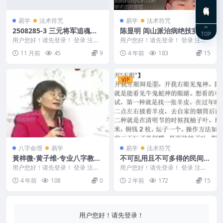
在线咨询
易学
法术符咒
易学
法术符咒
2508285-3 三元将军追魂压
陈显明 闾山派治病绝技实战
TOP
邪
班 五视频
用户您好！请先登录！ 登录 注册
用户您好！请先登录！ 登录 注册
三元将军追魂压邪 三元将军小法
闾山派治病绝技实战班 编号：312
11 月前
45
9
4 年前
183
15
术 250828...
0DB081...
VIP
八字命理
易学
易学
法术符咒
黃梓微-黄子维-专业八字教程
不可乱用且不可多得的民间术
视频4集免费下载
法 .pdf
用户您好！请先登录！ 登录 注册
用户您好！请先登录！ 登录 注册
黃梓微-精进的八字教程视频4集 编
不可乱用且不可多得的民间术法 .p
4 年前
108
0
2 年前
172
15
号： 221...
df 26p...
用户您好！请先登录！