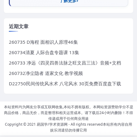
了解更多
近期文章
260735 D海程 面相识人原理46集
260734清夏 人际合盘专题课 13集
260733 净远《四灵四兽法脉之旺文昌三法》音频+文档
260732净尘隐者 道家文化 教学视频
D22750民间传统风水术 八宅风水 30页免费百度盘下载
本站资料均为网友分享或互联网收集,本站不拥有版权。本网站资源赞助学分不是
商品价格，商品无价，而是整理和相关运营成本。请下载后24小时内删除！不得
传递或用于任何商业用途
Copyright © 2021
易国学/学术资源网
- All rights reserved本站所有内容自用
娱乐消遣切勿传播它用