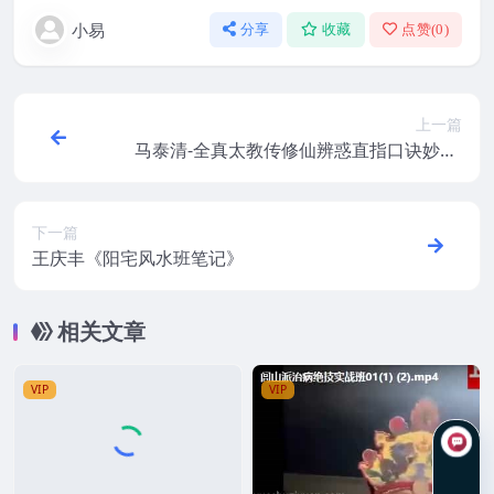
小易
分享
收藏
点赞(
0
)
上一篇
马泰清-全真太教传修仙辨惑直指口诀妙奥.
清手钞本.pdf 百度网盘下载
下一篇
王庆丰《阳宅风水班笔记》
相关文章
VIP
VIP