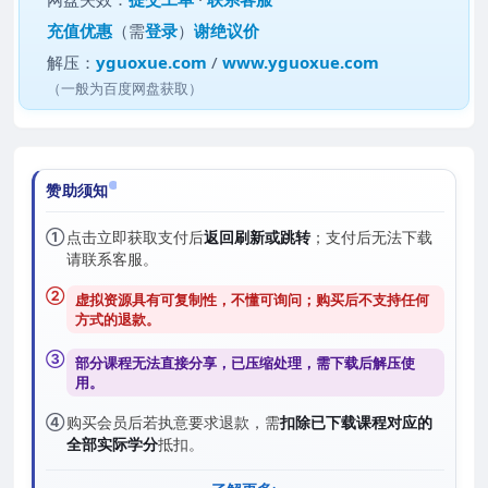
充值优惠
（需
登录
）
谢绝议价
解压：
yguoxue.com
/
www.yguoxue.com
（一般为百度网盘获取）
赞助须知
①
点击立即获取支付后
返回刷新或跳转
；支付后无法下载
请联系客服。
②
虚拟资源具有可复制性，不懂可询问；购买后
不支持任何
方式的退款
。
③
部分课程无法直接分享，已压缩处理，需
下载后解压
使
用。
④
购买会员后若执意要求退款，需
扣除已下载课程对应的
全部实际学分
抵扣。