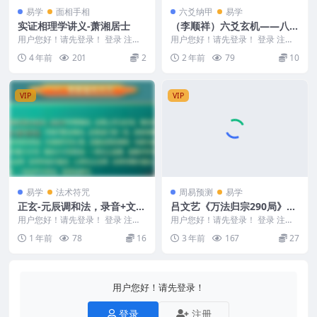
易学
面相手相
六爻纳甲
易学
实证相理学讲义-萧湘居士
（李顺祥）六爻玄机——八卦
推断详解.pdf
用户您好！请先登录！ 登录 注册
用户您好！请先登录！ 登录 注册
编号：D22671 台湾看相大师萧湘
（李顺祥）六爻玄机——八卦推断
4 年前
201
2
2 年前
79
10
居士实证相...
详解.pdf 2...
VIP
VIP
易学
法术符咒
周易预测
易学
正玄-元辰调和法，录音+文档
吕文艺《万法归宗290局》全
Y
套课程75集视频 G10
用户您好！请先登录！ 登录 注册
用户您好！请先登录！ 登录 注册
正玄-元辰调和法，录音+文档Y 25
吕文艺《万法归宗290局》全套课
1 年前
78
16
3 年前
167
27
05419...
程75集视频 ...
用户您好！请先登录！
登录
注册