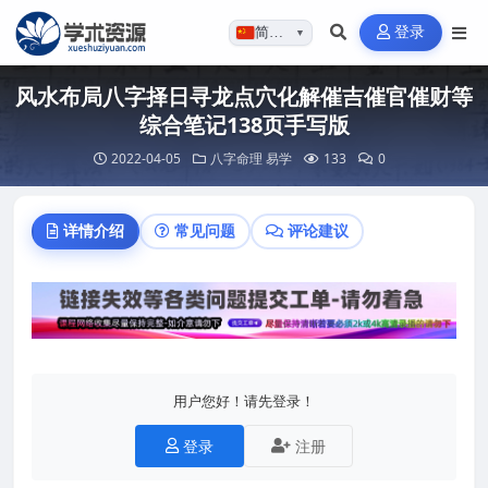
登录
简体…
▼
风水布局八字择日寻龙点穴化解催吉催官催财等
综合笔记138页手写版
2022-04-05
八字命理
易学
133
0
详情介绍
常见问题
评论建议
用户您好！请先登录！
登录
注册