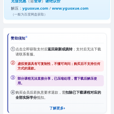
充值优惠
（需
登录
）
谢绝议价
解压：
yguoxue.com
/
www.yguoxue.com
（一般为百度网盘获取）
赞助须知
①
点击立即获取支付后
返回刷新或跳转
；支付后无法下载
请联系客服。
②
虚拟资源具有可复制性，不懂可询问；购买后
不支持任何
方式的退款
。
③
部分课程无法直接分享，已压缩处理，需
下载后解压
使
用。
④
购买会员后若执意要求退款，需
扣除已下载课程对应的
全部实际学分
抵扣。
了解更多