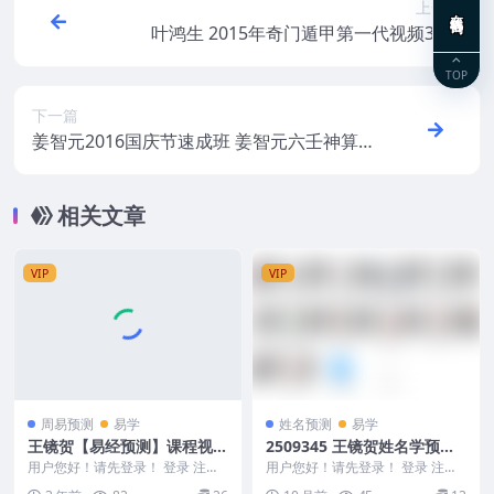
上一篇
在线咨询
叶鸿生 2015年奇门遁甲第一代视频34集
TOP
下一篇
姜智元2016国庆节速成班 姜智元六壬神算
金口决速成班视频8集
相关文章
VIP
VIP
周易预测
易学
姓名预测
易学
王镜贺【易经预测】课程视频
2509345 王镜贺姓名学预测
38集 王镜贺六十四卦占
学课程15集视频Y
用户您好！请先登录！ 登录 注册
用户您好！请先登录！ 登录 注册
原价12800元 王镜贺【易经预测】
王镜贺姓名学预测学课程15集视频