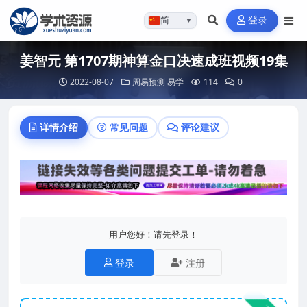
登录
简体…
▼
姜智元 第1707期神算金口决速成班视频19集
2022-08-07
周易预测
易学
114
0
详情介绍
常见问题
评论建议
用户您好！请先登录！
登录
注册