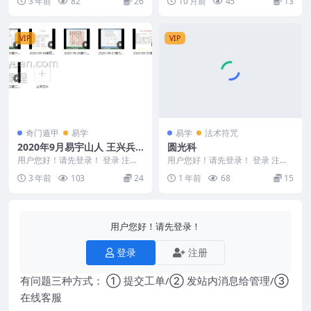
3 年前
82
26
10 月前
45
13
课程视频3...
Y 25093...
VIP
VIP
奇门遁甲
易学
易学
法术符咒
2020年9月易宇山人 王兴兵
圆光科
奇门公益直播课讲义+8集视
用户您好！请先登录！ 登录 注册
用户您好！请先登录！ 登录 注册
频
王兴兵 2020年9月易宇山人奇门公
圆光科 250353+
3 年前
103
24
1 年前
68
15
益直播课 ...
用户您好！请先登录！
登录
注册
有问题三种方式： ① 提交工单/② 发站内消息给管理/③
在线客服