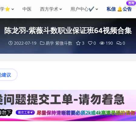
咨询
国学⭐
中医
西方学术
用户中心✔️
私信 🔔公告
陈龙羽-紫薇斗数职业保证班64视频合集
2022-07-19
易学
紫微斗数
3
0
190
0
论建议