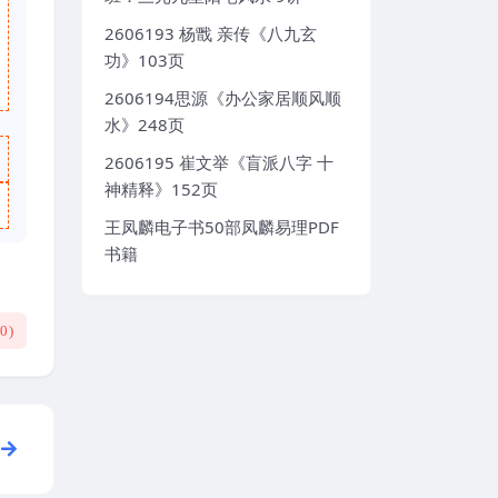
2606193 杨戬 亲传《八九玄
功》103页
2606194思源《办公家居顺风顺
水》248页
2606195 崔文举《盲派八字 十
神精释》152页
王凤麟电子书50部凤麟易理PDF
书籍
(
0
)