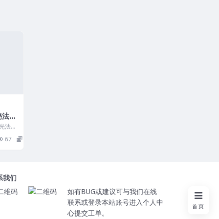
秘法郭
9筒子
光法
67
16
系我们
如有BUG或建议可与我们在线
联系或登录本站账号进入个人中
首页
心提交工单。