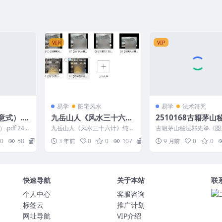
VIP
VIP
易学
阳宅风水
易学
法术符咒
意式）.p
九岳山人《风水三十六
2510168古籍茅山
计》纯干货爆料 9集视频
先举《圆光法宝》6
pdf 240
九岳山人《风水三十六计》纯干
古籍茅山秘法郭先举《圆
课程
页Y
货爆料 根据八卦和谐风水讲解 2
宝》69筒子页Y 2510168
0
58
14
3 年前
0
0
107
28
9 月前
0
0
310107 01【...
快速导航
关于本站
联
个人中心
客服咨询
标签云
推广计划
网址导航
VIP介绍