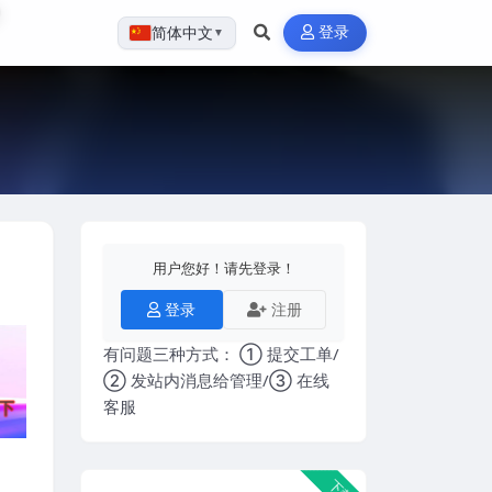
登录
简体中文
▼
用户您好！请先登录！
登录
注册
有问题三种方式： ① 提交工单/
② 发站内消息给管理/③ 在线
客服
下载