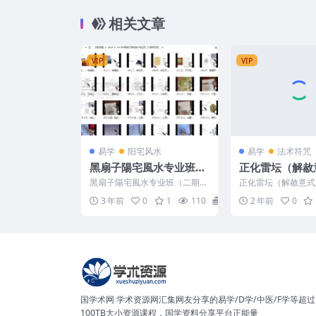
相关文章
VIP
VIP
易学
阳宅风水
易学
法术符咒
黑扇子陽宅風水专业班
正化雷坛（解赦
（二期学员班）
df
黑扇子陽宅風水专业班（二期学
正化雷坛（解赦意式）.
员班） 240164 001.一、地理風
5037-B9
3 年前
0
1
110
29
2 年前
0
水与易学.m...
国学术网 学术资源网汇集网友分享的易学/D学/中医/F学等超过
100TB大小资源课程，国学资料分享平台正能量