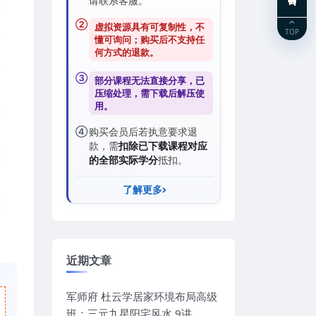
请联系客服。
②
虚拟资源具有可复制性，不
TOP
懂可询问；购买后
不支持任
何方式的退款
。
③
部分课程无法直接分享，已
压缩处理，需
下载后解压
使
用。
④
购买会员后若执意要求退
款，需
扣除已下载课程对应
的全部实际学分
抵扣。
了解更多
近期文章
军师府 杜云学居家环境布局高级
班：三元九星阳宅风水 9讲