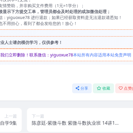
友情赞助，并非购买文件费用（1元=1学分）；
接显示下方提交工单，管理员都会及时处理的或加微信处理；
yiguoxue78 进行退款；如果已经获取资料是无法退款请悉知！
也不用担心，看到了都会发给您的！放心！
专业人士请勿模仿学习，仅供参考！
立即删除！联系微信：yiguoxue78
本站所有内容适用本站免责声明
分享
收藏
点赞
上一篇
下一篇
自学9集
陈彦廷-紫微斗数 紫微斗数执业班 14讲13
小时视频+资料