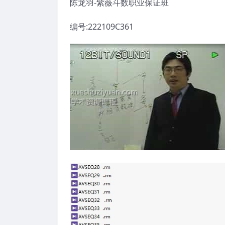
陈龙羽-紫薇斗数职业保证班
编号:222109C361