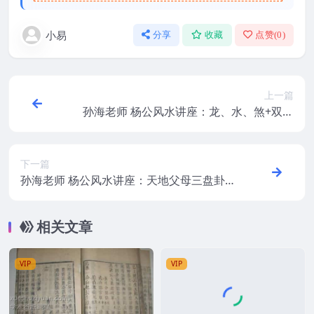
小易
分享
收藏
点赞(
0
)
上一篇
孙海老师 杨公风水讲座：龙、水、煞+双山
五行4集视频
下一篇
孙海老师 杨公风水讲座：天地父母三盘卦
+三合联珠格+借库纳水5视频合集
相关文章
VIP
VIP