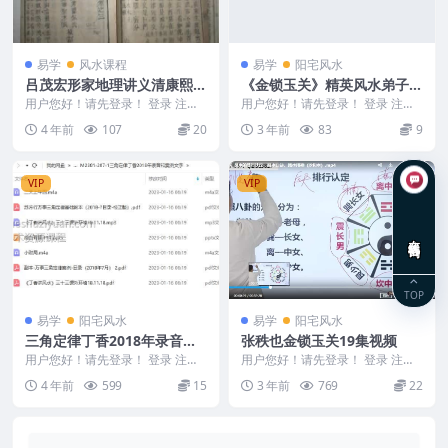
易学
风水课程
易学
阳宅风水
吕茂宏形家地理讲义清康熙善
《金锁玉关》精英风水弟子培
本《地理铅弹子砂水要诀》
训班绝密教材 184页 杨夫华
用户您好！请先登录！ 登录 注册
用户您好！请先登录！ 登录 注册
编号：MY2212-200-24 吕茂宏形
《金锁玉关》精英风水弟子培训班
4 年前
107
20
3 年前
83
9
家地...
绝密教材。184...
VIP
VIP
在线咨询
TOP
易学
阳宅风水
易学
阳宅风水
三角定律丁香2018年录音和
张秩也金锁玉关19集视频
案例文字
用户您好！请先登录！ 登录 注册
用户您好！请先登录！ 登录 注册
三角定律丁香2018年录音和案例
张秩也风水教程 金锁玉关 Y2302-
4 年前
599
15
3 年前
769
22
文字 苏方行...
300 ...