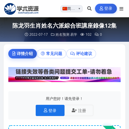
登录
简体…
▼
陈龙羽生肖姓名六派綜合班講座錄像12集
2022-07-17
姓名预测
易学
102
0
详情介绍
常见问题
评论建议
用户您好！请先登录！
登录
注册