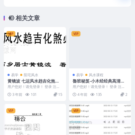
相关文章
VIP
VIP
易学
阳宅风水
易学
风水课程
黄镜波 七运风水趋吉化煞必
魯班秘笈-小木经经典高清版1
读
68页-无水印 1200元原本手
用户您好！请先登录！ 登录 注册
用户您好！请先登录！ 登录 注册
黄镜波 七运风水趋吉化煞必读 24
抄秘笈
编号：221604A299 魯班秘笈-小
3 年前
101
15
4 年前
135
2
02046
木经经...
VIP
VIP