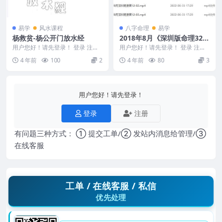
易学
风水课程
八字命理
易学
杨救贫-杨公开门放水经
2018年8月《深圳版命理32个
录音》+笔记71页
用户您好！请先登录！ 登录 注册
用户您好！请先登录！ 登录 注册
编号：D22710 杨救贫-杨公开门
编号：988C633. 2018年8月《深
4 年前
100
2
4 年前
80
3
放水经
圳版...
用户您好！请先登录！
登录
注册
有问题三种方式： ① 提交工单/② 发站内消息给管理/③
在线客服
工单 / 在线客服 / 私信
优先处理