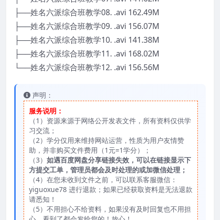
├──姓名六派综合班教学08. .avi 162.49M
├──姓名六派综合班教学09. .avi 156.07M
├──姓名六派综合班教学10. .avi 141.38M
├──姓名六派综合班教学11. .avi 168.02M
└──姓名六派综合班教学12. .avi 156.56M
声明：
服务说明：
（1）资源来源于网络公开发表文件，所有资料仅供学
习交流；
（2）学分仅用来维持网站运营，性质为用户友情赞
助，并非购买文件费用（1元=1学分）；
（3）
如遇百度网盘分享链接失效，可以在链接显示下
方提交工单，管理员都会及时处理的或加微信处理；
（4）在您未收到文件之前，可以联系客服微信：
yiguoxue78 进行退款；如果已经获取资料是无法退款
请悉知！
（5）不用担心不给资料，如果没有及时回复也不用担
心，看到了都会发给您的！放心！