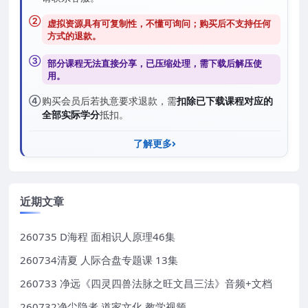
②
虚拟资源具有可复制性，不懂可询问；购买后
不支持任何
方式的退款
。
③
部分课程无法直接分享，已压缩处理，需
下载后解压
使
用。
④
购买会员后若执意要求退款，需
扣除已下载课程对应的
全部实际学分
抵扣。
了解更多
近期文章
260735 D海程 面相识人原理46集
260734清夏 人际合盘专题课 13集
260733 净远《四灵四兽法脉之旺文昌三法》音频+文档
260732净尘隐者 道家文化 教学视频