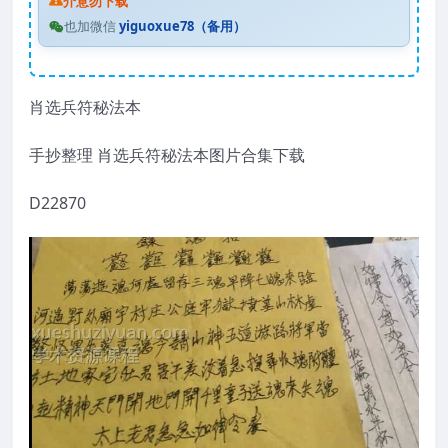
介意勿下载
也加微信
yiguoxue78（备用）
肖选兵符秘法本
手抄整理 肖选兵符秘法本图片合集下载
D22870