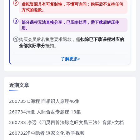
②
虚拟资源具有可复制性，不懂可询问；购买后
不支持任何
方式的退款
。
③
部分课程无法直接分享，已压缩处理，需
下载后解压
使
用。
④
购买会员后若执意要求退款，需
扣除已下载课程对应的
全部实际学分
抵扣。
了解更多
近期文章
260735 D海程 面相识人原理46集
260734清夏 人际合盘专题课 13集
260733 净远《四灵四兽法脉之旺文昌三法》音频+文档
260732净尘隐者 道家文化 教学视频