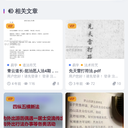
相关文章
VIP
VIP
易学
道法符咒
易学
法术符咒
青云道长-惩治恶人法4期，百
先天雷打符法.pdf
度网盘下载，阿里云下载
用户您好！请先登录！ 登录 注册
用户您好！请先登录！ 登录 注册
编号：F5312 ├──第1课 | ├──
先天雷打符法.pdf 231253-9
4 年前
116
8
3 年前
72
10
答疑...
VIP
VIP