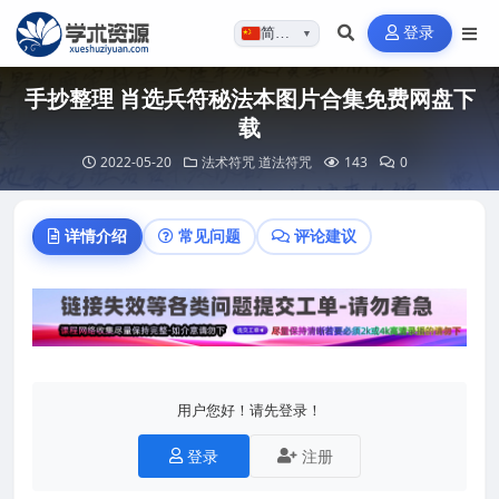
登录
简体…
▼
手抄整理 肖选兵符秘法本图片合集免费网盘下
载
2022-05-20
法术符咒
道法符咒
143
0
详情介绍
常见问题
评论建议
用户您好！请先登录！
登录
注册