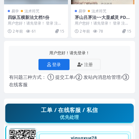
易学
法术符咒
易学
法术符咒
四纵五横新法文档1份
茅山吕茅法~~大显威灵 PDF1
28页电子版 YY
用户您好！请先登录！ 登录 注册
用户您好！请先登录！ 登录 注册
四纵五横新法 此法为外出游历偶
茅山吕茅法~~大显威灵 PDF129页
2 年前
61
15
2 年前
78
15
遇一居士交流传出...
电子版 ...
用户您好！请先登录！
登录
注册
有问题三种方式： ① 提交工单/② 发站内消息给管理/③
在线客服
工单 / 在线客服 / 私信
优先处理
yiguoxue78