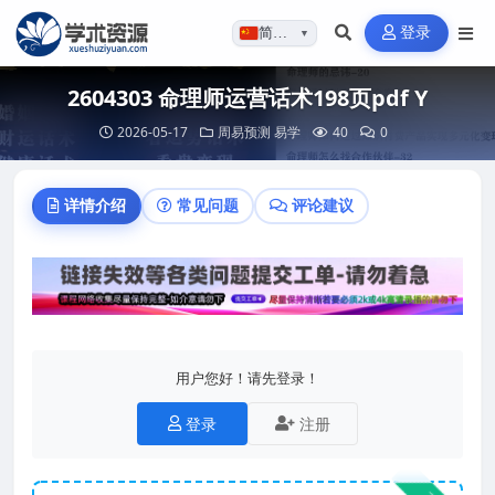
登录
简体…
▼
2604303 命理师运营话术198页pdf Y
2026-05-17
周易预测
易学
40
0
详情介绍
常见问题
评论建议
用户您好！请先登录！
登录
注册