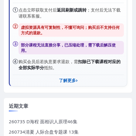
①
点击立即获取支付后
返回刷新或跳转
；支付后无法下载
请联系客服。
②
虚拟资源具有可复制性，不懂可询问；购买后
不支持任何
方式的退款
。
③
部分课程无法直接分享，已压缩处理，需
下载后解压
使
用。
④
购买会员后若执意要求退款，需
扣除已下载课程对应的
全部实际学分
抵扣。
了解更多
近期文章
260735 D海程 面相识人原理46集
260734清夏 人际合盘专题课 13集