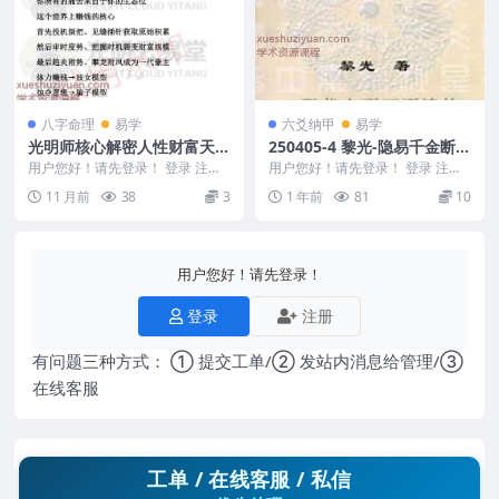
八字命理
易学
六爻纳甲
易学
光明师核心解密人性财富天机
250405-4 黎光-隐易千金断.p
3PDF文档19页Y
df
用户您好！请先登录！ 登录 注册
用户您好！请先登录！ 登录 注册
光明师核心解密人性财富天机3PD
黎光-隐易千金断.pdf 250405-4
11 月前
38
3
1 年前
81
10
F文档19页Y...
&...
用户您好！请先登录！
登录
注册
有问题三种方式： ① 提交工单/② 发站内消息给管理/③
在线客服
工单 / 在线客服 / 私信