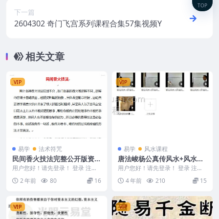
TOP
下一篇
2604302 奇门飞宫系列课程合集57集视频Y
相关文章
VIP
VIP
易学
法术符咒
易学
风水课程
民间香火技法完整公开版资料
唐法峻杨公真传风水+风水道
81页 断病 化灾 无水印
法化解视频11集 阿里云盘百
用户您好！请先登录！ 登录 注册
用户您好！请先登录！ 登录 注册 .
民间香火技法完整公开版资料81页
度盘下载
唐老师杨公真传风水+风水道法化
2 年前
80
16
4 年前
210
15
断病 化灾 ...
解 编号：F5...
VIP
VIP