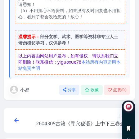
请悉知！
（5）不用担心不给资料，如果没有及时回复也不用担
心，看到了都会发给您的！放心！
温馨提示：
部分玄学、武术、医学等资料非专业人士
请勿模仿学习，仅供参考！
以上内容由网站用户发布，如有侵权，请联系我们立
即删除！联系微信：yiguoxue78
本站所有内容适用本
站免责声明
小易
分享
收藏
点赞(
0
)
上一篇
2604305古籍《寻穴秘语》上中下三卷全套
在线咨询
电子版214页Y