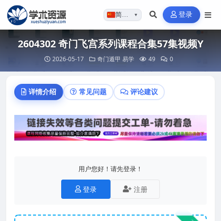
登录
简体…
▼
2604302 奇门飞宫系列课程合集57集视频Y
2026-05-17
奇门遁甲
易学
49
0
详情介绍
常见问题
评论建议
用户您好！请先登录！
登录
注册