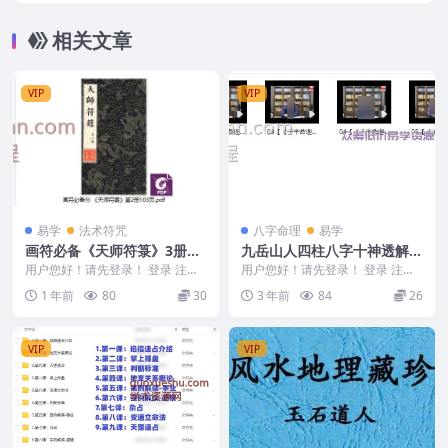
相关文章
VIP
VIP
易学
法术符咒
八字命理
易学
画符必备《天师符箓》3册合
九岳山人四柱八字十神透解视
集
频6集
用户您好！请先登录！ 登录 注册
用户您好！请先登录！ 登录 注册
画符必备《天师符箓》3册合集 25
九岳山人四柱八字十神透解视频6
1 年前
80
30
3 年前
84
26
0771 画...
集 231021...
VIP
VIP