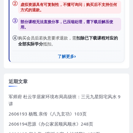
②
虚拟资源具有可复制性，不懂可询问；购买后
不支持任何
方式的退款
。
③
部分课程无法直接分享，已压缩处理，需
下载后解压
使
用。
④
购买会员后若执意要求退款，需
扣除已下载课程对应的
全部实际学分
抵扣。
了解更多
近期文章
军师府 杜云学居家环境布局高级班：三元九星阳宅风水 9
讲
2606193 杨戬 亲传《八九玄功》103页
2606194思源《办公家居顺风顺水》248页