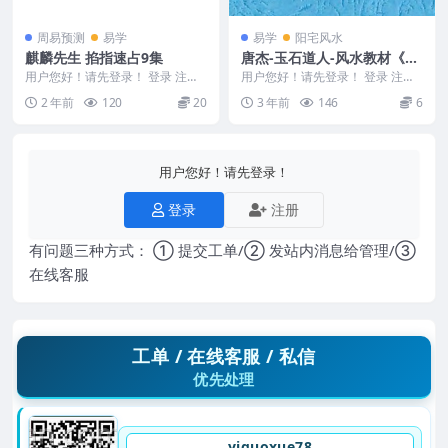
周易预测
易学
易学
阳宅风水
麒麟先生 掐指速占9集
唐杰-玉石道人-风水教材《风
水地理藏珍》
用户您好！请先登录！ 登录 注册
用户您好！请先登录！ 登录 注册
麒麟先生 掐指速占9集 2406125
唐杰-玉石道人-风水教材《风水地
2 年前
120
20
3 年前
146
6
1.第...
理藏珍》 Y2...
用户您好！请先登录！
登录
注册
有问题三种方式： ① 提交工单/② 发站内消息给管理/③
在线客服
工单 / 在线客服 / 私信
优先处理
yiguoxue78