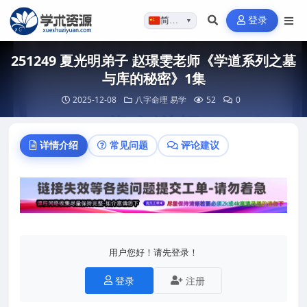
登录
简体…
▼
251249 夏光明弟子 赵璟雯老师《学道系列之墓
与库的秘密》1集
2025-12-08
八字命理
易学
52
0
详情介绍
常见问题
评论建议
用户您好！请先登录！
登录
注册