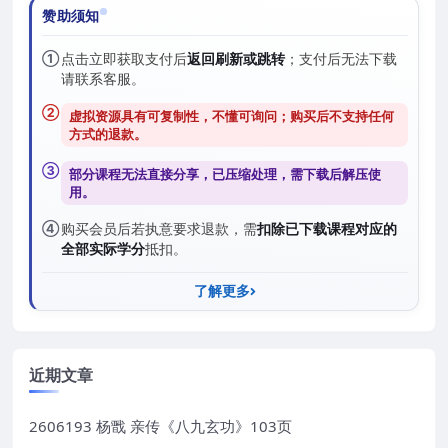
赞助须知
①
点击立即获取支付后
返回刷新或跳转
；支付后无法下载
请联系客服。
②
虚拟资源具有可复制性，不懂可询问；购买后
不支持任何
方式的退款
。
③
部分课程无法直接分享，已压缩处理，需
下载后解压
使
用。
④
购买会员后若执意要求退款，需
扣除已下载课程对应的
全部实际学分
抵扣。
了解更多
近期文章
2606193 杨戬 亲传《八九玄功》103页