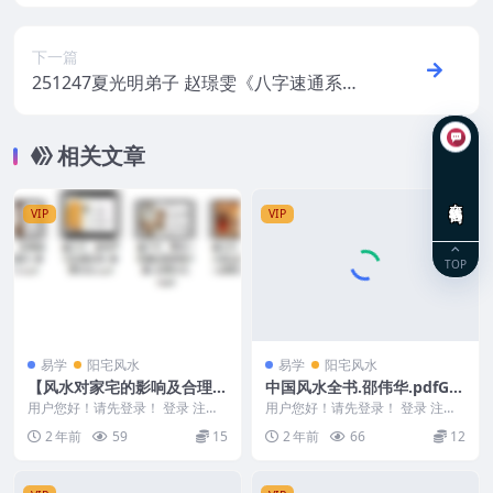
支作用关系详解-相破》
下一篇
251247夏光明弟子 赵璟雯《八字速通系列
课程之星宫原理深度解析》2集视频约3.5小
时+配套课件
相关文章
在线咨询
VIP
VIP
TOP
易学
阳宅风水
易学
阳宅风水
【风水对家宅的影响及合理布
中国风水全书.邵伟华.pdfG1
局方式】金镖门易星
4
用户您好！请先登录！ 登录 注册
用户您好！请先登录！ 登录 注册
【风水对家宅的影响及合理布局方
中国风水全书.邵伟华.pdf Y2302-1
2 年前
59
15
2 年前
66
12
式】金镖门易星 ...
9...