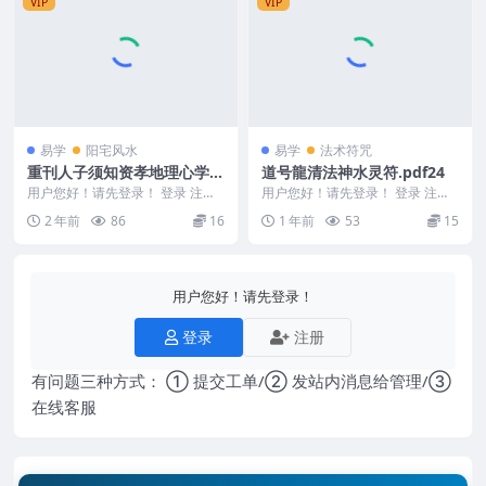
VIP
VIP
易学
阳宅风水
易学
法术符咒
重刊人子须知资孝地理心学统
道号龍清法神水灵符.pdf24
宗2版本
用户您好！请先登录！ 登录 注册
用户您好！请先登录！ 登录 注册
重刊人子须知资孝地理心学统宗 2
道号龍清法神水灵符.pdf 24p介意
2 年前
86
16
1 年前
53
15
403021
勿拍 2...
用户您好！请先登录！
登录
注册
有问题三种方式： ① 提交工单/② 发站内消息给管理/③
在线客服