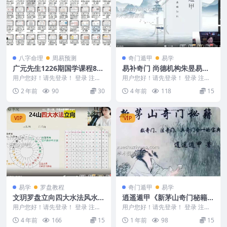
八字命理
周易预测
奇门遁甲
易学
广元先生1226期国学课程80
易补奇门 尚德机构朱昱易补
集Y
奇门课程视频7集
用户您好！请先登录！ 登录 注册
用户您好！请先登录！ 登录 注册
广元先生1226期国学课程80集Y 2
易补奇门 易补奇门 尚德机构朱昱
2 年前
90
30
4 年前
118
15
4123...
易补奇门课程视...
VIP
VIP
易学
罗盘教程
奇门遁甲
易学
文玥罗盘立向四大水法风水高
逍遥遁甲《新茅山奇门秘籍》
级课程18集 视频
300页
用户您好！请先登录！ 登录 注册
用户您好！请先登录！ 登录 注册
文玥罗盘立向四大水法高级课程
逍遥遁甲《新茅山奇门秘籍》 300
4 年前
166
15
1 年前
98
15
文玥罗盘 编号：...
页 2502...