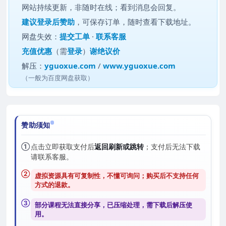
网站持续更新，非随时在线；看到消息会回复。
建议
登录后赞助
，可保存订单，随时查看下载地址。
网盘失效：
提交工单
·
联系客服
充值优惠
（需
登录
）
谢绝议价
解压：
yguoxue.com
/
www.yguoxue.com
（一般为百度网盘获取）
赞助须知
①
点击立即获取支付后
返回刷新或跳转
；支付后无法下载
请联系客服。
②
虚拟资源具有可复制性，不懂可询问；购买后
不支持任何
方式的退款
。
③
部分课程无法直接分享，已压缩处理，需
下载后解压
使
用。