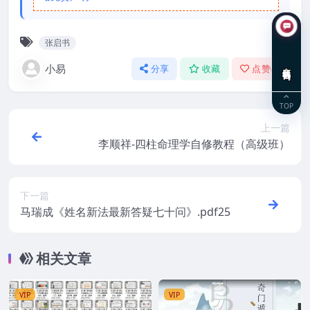
张启书
在线咨询
小易
分享
收藏
点赞(
0
)
TOP
上一篇
李顺祥-四柱命理学自修教程（高级班）
下一篇
马瑞成《姓名新法最新答疑七十问》.pdf25
相关文章
VIP
VIP