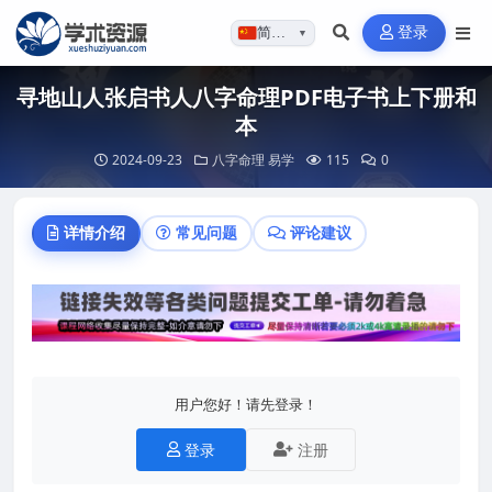
登录
简体…
▼
寻地山人张启书人八字命理PDF电子书上下册和
本
2024-09-23
八字命理
易学
115
0
详情介绍
常见问题
评论建议
用户您好！请先登录！
登录
注册