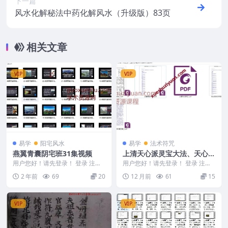
下一篇
风水化解秘法中药化解风水（升级版）83页
相关文章
VIP
VIP
易学
阳宅风水
易学
法术符咒
燕翼青囊阴宅班31集视频
上清天心派灵宝大法、天心正
法、玉堂大法 等法本大合集P
用户您好！请先登录！ 登录 注册
用户您好！请先登录！ 登录 注册
燕翼青囊阴宅班 240683-2 01-燕
DF文档5本Y
上清天心派灵宝大法、天心正法、
2 年前
69
20
12 月前
61
15
翼青...
玉堂大法 等法本...
VIP
VIP