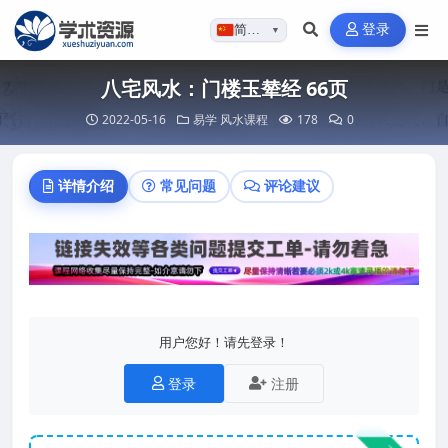
登录
简体…
▼
八宅风水：门楼玉辇经 66页
2022-05-16
易学
风水课程
178
0
详情介绍
常见问题
评论建议
用户您好！请先登录！
登录
注册