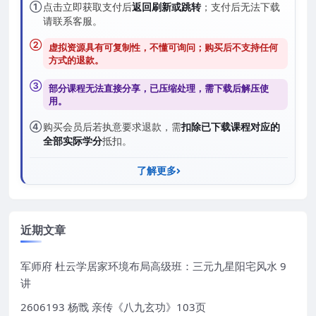
①
点击立即获取支付后
返回刷新或跳转
；支付后无法下载
请联系客服。
②
虚拟资源具有可复制性，不懂可询问；购买后
不支持任何
方式的退款
。
③
部分课程无法直接分享，已压缩处理，需
下载后解压
使
用。
④
购买会员后若执意要求退款，需
扣除已下载课程对应的
全部实际学分
抵扣。
了解更多
近期文章
军师府 杜云学居家环境布局高级班：三元九星阳宅风水 9
讲
2606193 杨戬 亲传《八九玄功》103页