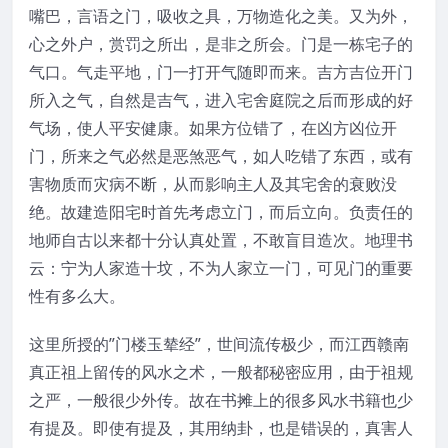
嘴巴，言语之门，吸收之具，万物造化之美。又为外，
心之外户，赏罚之所出，是非之所会。门是一栋宅子的
气口。气走平地，门一打开气随即而来。吉方吉位开门
所入之气，自然是吉气，进入宅舍庭院之后而形成的好
气场，使人平安健康。如果方位错了，在凶方凶位开
门，所来之气必然是恶煞恶气，如人吃错了东西，或有
害物质而灾病不断，从而影响主人及其宅舍的衰败没
绝。故建造阳宅时首先考虑立门，而后立向。负责任的
地师自古以来都十分认真处置，不敢盲目造次。地理书
云：宁为人家造十坟，不为人家立一门，可见门的重要
性有多么大。
这里所授的”门楼玉辇经”，世间流传极少，而江西赣南
真正祖上留传的风水之术，一般都秘密应用，由于祖规
之严，一般很少外传。故在书摊上的很多风水书籍也少
有提及。即使有提及，其用纳卦，也是错误的，真害人