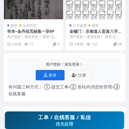
易学
法术符咒
八字命理
易学
符本–金丹祖炁秘集一宗9P
金镖门：京南道人盲派八字内
部理气派正宗《十二串宫压
用户您好！请先登录！ 登录 注册
用户您好！请先登录！ 登录 注册
符本–金丹祖炁秘集一宗 24109...
运》-2022年4月钉钉网络班
金镖门：京南道人盲派八字内部理
2 年前
71
5
3 年前
153
26
气派正宗《十二串...
内部理气派课程
用户您好！请先登录！
登录
注册
有问题三种方式： ① 提交工单/② 发站内消息给管理/③
在线客服
工单 / 在线客服 / 私信
优先处理