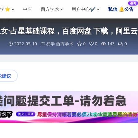
咨询
国学⭐
中医
西方学术
用户中心✔️
私信 🔔公告
女·占星基础课程，百度网盘 下载，阿里
2022-05-10
易学
西方学术
0
0
143
0
论建议