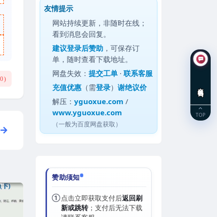
友情提示
网站持续更新，非随时在线；
看到消息会回复。
建议
登录后赞助
，可保存订
单，随时查看下载地址。
网盘失效：
提交工单
·
联系客服
(
0
)
充值优惠
（需
登录
）
谢绝议价
在线咨询
解压：
yguoxue.com
/
www.yguoxue.com
TOP
（一般为百度网盘获取）
赞助须知
①
点击立即获取支付后
返回刷
新或跳转
；支付后无法下载