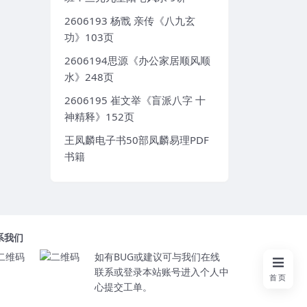
2606193 杨戬 亲传《八九玄
功》103页
2606194思源《办公家居顺风顺
水》248页
2606195 崔文举《盲派八字 十
神精释》152页
王凤麟电子书50部凤麟易理PDF
书籍
系我们
如有BUG或建议可与我们在线
联系或登录本站账号进入个人中
首页
心提交工单。