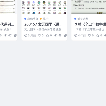
微信头像
易学
拆字术数
现代课例
260157 文元国学《微信
李林《辛丑年数字磁场
头像专题讲解》视频57集
网络课》视频48集 
例妙解 24
文元国学《微信头像专题讲解》
李林《辛丑年数字磁场 ·
Y
云盘下载
-金口诀现代课
视频57集Y 260157 01、微信头
课》视频48集，内容多
0
67
6
6 月前
0
0
49
16
4 年前
0
0
像·三秒识人...
基础开始...