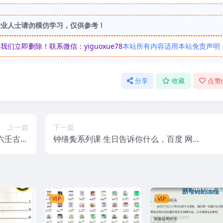
专业人士请勿模仿学习，仅供参考！
立即删除！联系微信：yiguoxue78
本站所有内容适用本站免责声明
分享
收藏
点赞
上一篇
下一篇
六壬古例
钟缮夤系列课 生日告诉你什么，百度 网
度云下载
盘 下载，阿里云盘下载
VIP
VIP