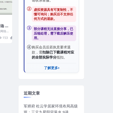
请联系客服。
②
虚拟资源具有可复制性，不
懂可询问；购买后
不支持任
何方式的退款
。
 ·
③
部分课程无法直接分享，已
百度
 网络
压缩处理，需
下载后解压
使
多，从
153
12
用。
④
购买会员后若执意要求退
款，需
扣除已下载课程对应
的全部实际学分
抵扣。
了解更多
近期文章
军师府 杜云学居家环境布局高级
班：三元九星阳宅风水 9讲