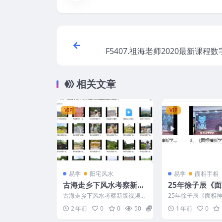
F5407.祖海老师2020最新课程
级班课程，风水，化解秘法等
相关文章
VIP
VIP
易学
阳宅风水
易学
面相手相
古海走乡下风水考察新版
25年徐子辰《
视频课程116集视频
学》教学视频5
古海走乡下风水考察新版视频课
25年徐子辰《面相
视频2小时左右Y
程116集视频 241172 2021年初
学视频5集，每个视
2 年前
0
0
50
24
1 年前
0
春带你去游...
右Y 2506151 1...