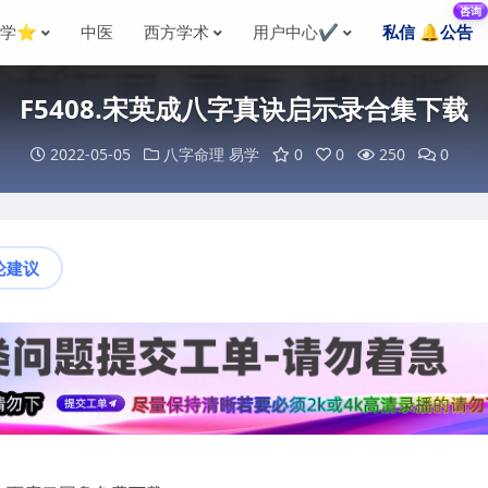
咨询
国学⭐
中医
西方学术
用户中心✔️
私信 🔔公告
F5408.宋英成八字真诀启示录合集下载
2022-05-05
八字命理
易学
0
0
250
0
论建议