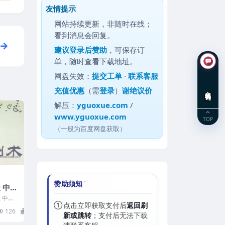
友情提示
网站持续更新，非随时在线；
看到消息会回复。
建议
登录后赞助
，可保存订
单，随时查看下载地址。
网盘失效：
提交工单
·
联系客服
充值优惠
（需
登录
）
谢绝议价
在线咨询
解压：
yguoxue.com
/
www.yguoxue.com
TOP
（一般为百度网盘获取）
赞助须知
 中级
 中级
①
点击立即获取支付后
返回刷
126
15
新或跳转
；支付后无法下载