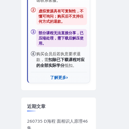
请联系客服。
②
虚拟资源具有可复制性，不
懂可询问；购买后
不支持任
何方式的退款
。
③
部分课程无法直接分享，已
压缩处理，需
下载后解压
使
用。
④
购买会员后若执意要求退
款，需
扣除已下载课程对应
的全部实际学分
抵扣。
了解更多
近期文章
260735 D海程 面相识人原理46
集