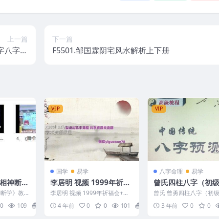
上一篇
下一篇
数字八字高
F5501.邹国霖阴宅风水解析上下册
全套课程
VIP
VIP
国学
易学
八字命理
易学
面相神断
李居明 视频 1999年祈福
曾氏四柱八字（初级
集，每个
会+易经养生术
高级）3本教程
神断学》教
李居明 视频 1999年祈福会+易
曾氏 曾勇四柱八字（初级
频2小时左
经养生术 编号：1211C857
高级）课程 Y2302-165
0
109
16
4 年前
0
0
101
15
3 年前
0
0