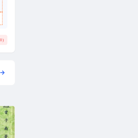
(
0
)