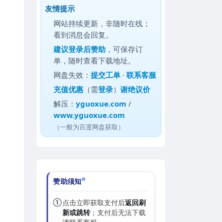
友情提示
网站持续更新，非随时在线；
看到消息会回复。
建议
登录后赞助
，可保存订
单，随时查看下载地址。
网盘失效：
提交工单
·
联系客服
充值优惠
（需
登录
）
谢绝议价
解压：
yguoxue.com
/
www.yguoxue.com
（一般为百度网盘获取）
赞助须知
①
点击立即获取支付后
返回刷
新或跳转
；支付后无法下载