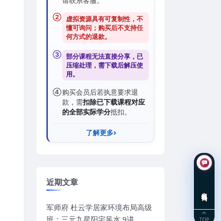
请联系客服。
②
虚拟资源具有可复制性，不
懂可询问；购买后
不支持任
何方式的退款
。
③
部分课程无法直接分享，已
压缩处理，需
下载后解压
使
用。
④
购买会员后若执意要求退
款，需
扣除已下载课程对应
的全部实际学分
抵扣。
了解更多
近期文章
在线咨询
军师府 杜云学居家环境布局高级
班：三元九星阳宅风水 9讲
TOP