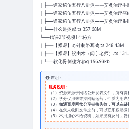
| ├──道家秘传五行八卦灸——艾灸治疗手脚冰凉
| ├──道家秘传五行八卦灸——艾灸治疗痛经、月
| ├──道家秘传五行八卦灸——艾灸治疗眼睛、近
| └──什么是灸感.ts 357.68M
└──赠课2节视频1个秘方
| ├──【赠课】奇针刺络耳鸣.ts 248.43M
| ├──【赠课】祝由术（闻宁老师）.ts 131.
| └──软化骨刺秘方.jpg 156.93kb
声明：
服务说明：
（1）资源来源于网络公开发表文件，所有资
（2）学分仅用来维持网站运营，性质为用户
（3）
如遇百度网盘分享链接失效，可以在链
（4）在您未收到文件之前，可以联系客服微信：
（5）不用担心不给资料，如果没有及时回复