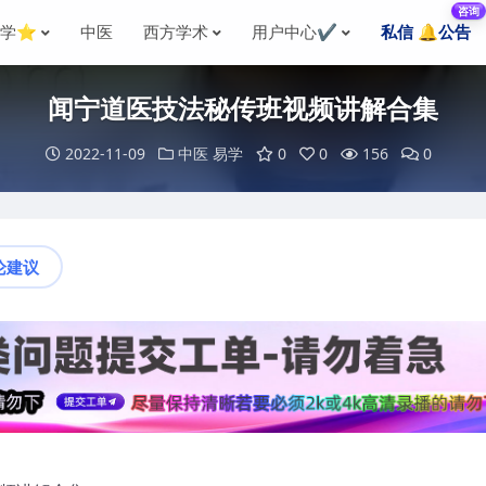
咨询
国学⭐
中医
西方学术
用户中心✔️
私信 🔔公告
闻宁道医技法秘传班视频讲解合集
2022-11-09
中医
易学
0
0
156
0
论建议