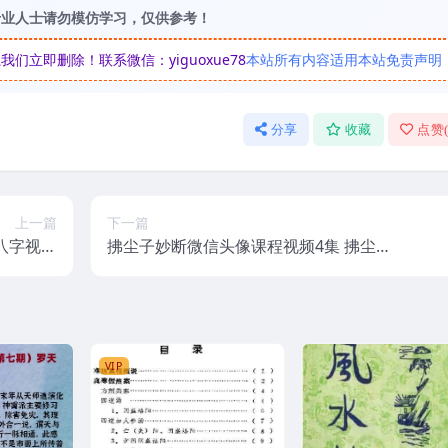
专业人士请勿模仿学习，仅供参考！
立即删除！联系微信：yiguoxue78
本站所有内容适用本站免责声明
分享
收藏
点赞
上一篇
下一篇
八字视频
拂尘子妙断微信头像课程视频4集 拂尘子
文字资料
微信头像
VIP