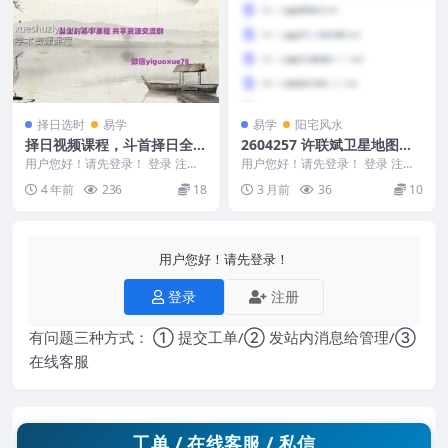
择日选时
易学
易学
阳宅风水
择日视频课程，斗首择日全科
2604257 许联斌卫星地图寻
高级研修班庚子年课程+讲义
龙点穴10大技巧10集视频
用户您好！请先登录！ 登录 注册 -
用户您好！请先登录！ 登录 注册
百度云
日课全科高级研修班庚子年正体五
【新】修复？
许联斌卫星地图寻龙点穴10大技巧
4 年前
236
18
3 月前
36
10
行择日法 11...
7集视频【新】...
用户您好！请先登录！
登录
注册
有问题三种方式： ① 提交工单/② 发站内消息给管理/③
在线客服
工单 / 在线客服 / 私信