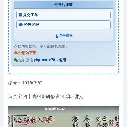
售后通道
提交工单
私信客服
点击联系
课程网络收集，尽可能修复完整。
介意勿下载
也加微信
yiguoxue78（备用）
编号：1016C662
黄金宝-占卜高级班研修班140集+讲义