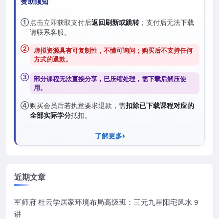
赞助须知
①
点击立即获取支付后
返回刷新或跳转
；支付后无法下载
请联系客服。
②
虚拟资源具有可复制性，不懂可询问；购买后
不支持任何
方式的退款
。
③
部分课程无法直接分享，已压缩处理，需
下载后解压
使
用。
④
购买会员后若执意要求退款，需
扣除已下载课程对应的
全部实际学分
抵扣。
了解更多
近期文章
军师府 杜云学居家环境布局高级班：三元九星阳宅风水 9
讲