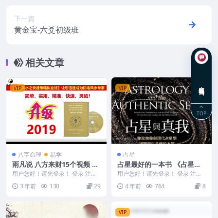
下一篇
黄金宝-六爻初级班
相关文章
在线咨询
VIP
VIP
TOP
八字命理
易学
占星
雨凡说 八方来财15个视频 雨
占星最好的一本书 《占星与
凡《阳宅风水八方催财课程》
真我》pdf百度网盘下载阿里
用户您好！请先登录！ 登录 注册
用户您好！请先登录！ 登录 注册
55集视频 百度盘
雨凡说 八方来财15个视频 Y2303-
云盘下载
《占星与真我》是融合古典占星與
3 年前
130
29
4 年前
764
8
158...
現代占星的占星經...
VIP