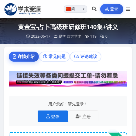
登录
简体…
▼
黄金宝-占卜高级班研修班140集+讲义
2022-06-17
易学
西方学术
119
0
详情介绍
常见问题
评论建议
用户您好！请先登录！
登录
注册