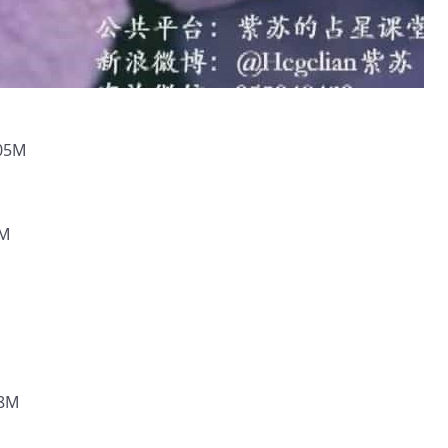
05M
8M
8M