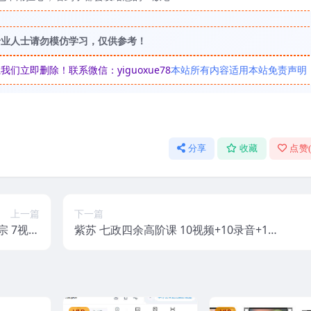
专业人士请勿模仿学习，仅供参考！
立即删除！联系微信：yiguoxue78
本站所有内容适用本站免责声明
分享
收藏
点赞
上一篇
下一篇
 7视频
紫苏 七政四余高阶课 10视频+10录音+10
+1讲义
讲义