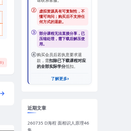
请联系客服。
②
虚拟资源具有可复制性，不
懂可询问；购买后
不支持任
何方式的退款
。
③
部分课程无法直接分享，已
压缩处理，需
下载后解压
使
用。
④
购买会员后若执意要求退
款，需
扣除已下载课程对应
(
0
)
的全部实际学分
抵扣。
了解更多
近期文章
260735 D海程 面相识人原理46
集