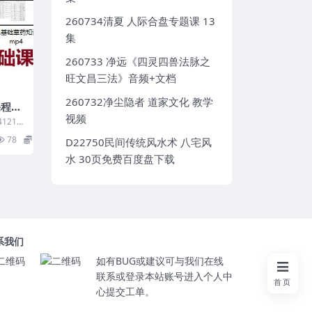
260734清夏 人际合盘专题课 13
集
260733 净远《四灵四兽法脉之
旺文昌三法》音频+文档
260732净尘隐者 道家文化 教学
程7
视频
1219
.魔法
78
180
D22750民间传统风水术 八宅风
水 30页免费百度盘下载
系我们
如有BUG或建议可与我们在线
联系或登录本站账号进入个人中
首页
心提交工单。