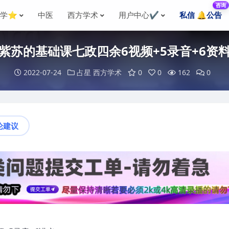
咨询
国学⭐
中医
西方学术
用户中心✔️
私信 🔔公告
紫苏的基础课七政四余6视频+5录音+6资
2022-07-24
占星
西方学术
0
0
162
0
论建议