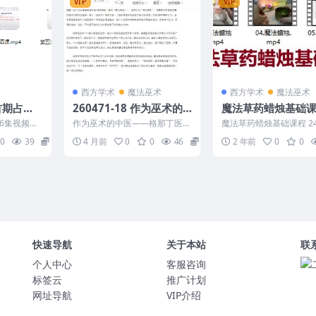
VIP
VIP
西方学术
魔法巫术
西方学术
魔法巫术
予首期占星
260471-18 作为巫术的
魔法草药蜡烛基础课
文档Y
中医——格那丁医学文选
视频
6集视频
作为巫术的中医——格那丁医学
魔法草药蜡烛基础课程 24
31页
── 第一课.
文选31页 260471-18
3-22 01.草药瓶.mp4 02
0
39
16
4 月前
0
0
46
2
2 年前
0
0
油....
快速导航
关于本站
联
个人中心
客服咨询
标签云
推广计划
网址导航
VIP介绍