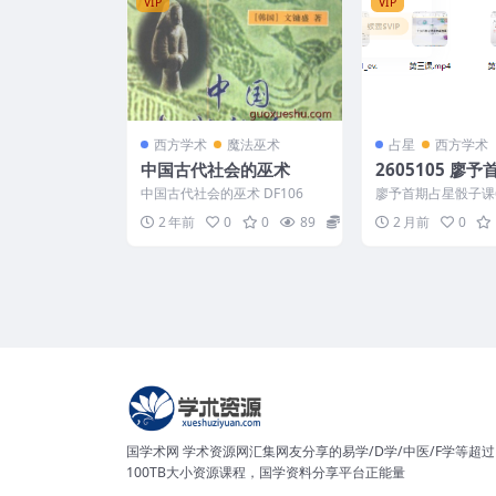
VIP
VIP
西方学术
魔法巫术
占星
西方学术
中国古代社会的巫术
2605105 廖
骰子课6集视频+
中国古代社会的巫术 DF106
廖予首期占星骰子课
+文档Y 2605105 ├
2 年前
0
0
89
14
2 月前
0
mp3 ├─...
国学术网 学术资源网汇集网友分享的易学/D学/中医/F学等超过
100TB大小资源课程，国学资料分享平台正能量