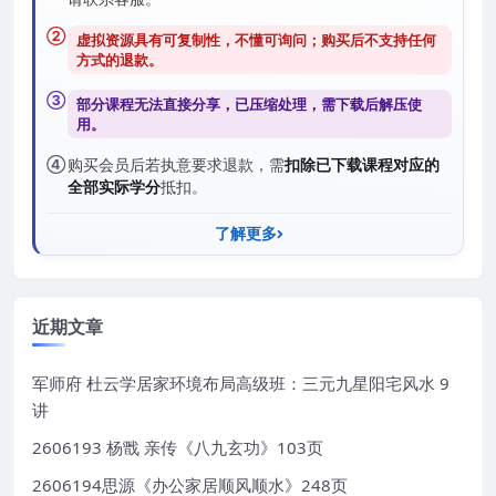
②
虚拟资源具有可复制性，不懂可询问；购买后
不支持任何
方式的退款
。
③
部分课程无法直接分享，已压缩处理，需
下载后解压
使
用。
④
购买会员后若执意要求退款，需
扣除已下载课程对应的
全部实际学分
抵扣。
了解更多
近期文章
军师府 杜云学居家环境布局高级班：三元九星阳宅风水 9
讲
2606193 杨戬 亲传《八九玄功》103页
2606194思源《办公家居顺风顺水》248页