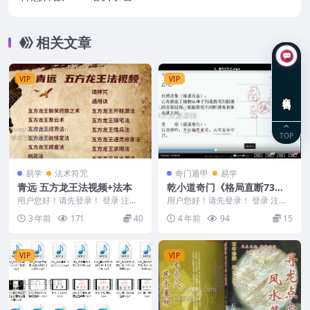
相关文章
VIP
VIP
在线咨询
TOP
易学
法术符咒
奇门遁甲
易学
青远 五方龙王法视频+法本
乾小道奇门《格局直断73
集》
用户您好！请先登录！ 登录 注册
用户您好！请先登录！ 登录 注册
2312107 2312107 青远 五帝龙
乾小道奇门《格局直断73集》 编
3 年前
171
40
4 年前
94
15
王...
号：22w34...
VIP
VIP