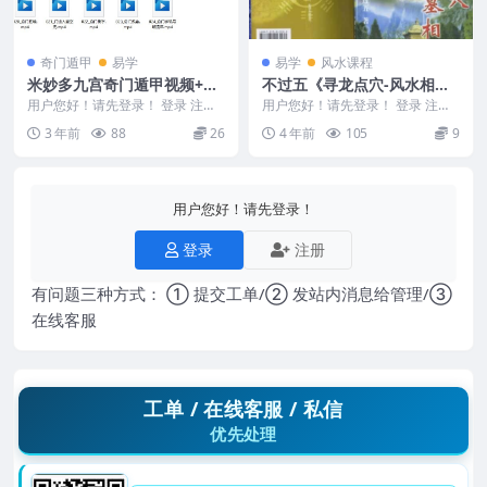
奇门遁甲
易学
易学
风水课程
米妙多九宫奇门遁甲视频+录
不过五《寻龙点穴-风水相
音合集24集
墓》
用户您好！请先登录！ 登录 注册
用户您好！请先登录！ 登录 注册
米妙多九宫奇门遁甲 231184 001_
编号：MY2212-200-7 不过五《寻
3 年前
88
26
4 年前
105
9
九宫...
龙点...
用户您好！请先登录！
登录
注册
有问题三种方式： ① 提交工单/② 发站内消息给管理/③
在线客服
工单 / 在线客服 / 私信
优先处理