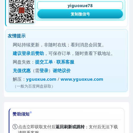
yiguoxue78
复制微信号
友情提示
网站持续更新，非随时在线；看到消息会回复。
建议
登录后赞助
，可保存订单，随时查看下载地址。
网盘失效：
提交工单
·
联系客服
充值优惠
（需
登录
）
谢绝议价
解压：
yguoxue.com
/
www.yguoxue.com
（一般为百度网盘获取）
赞助须知
①
点击立即获取支付后
返回刷新或跳转
；支付后无法下载
请联系客服。