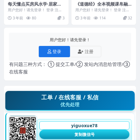
每天懂点买房风水学·居家装
《道德经》全本视频课帛融版
修学·生活创意学》焦清平.pd
陶辞￥999
用户您好！请先登录！ 登录 注册
用户您好！请先登录！ 登录 注册
f
《每天懂点买房风水学·居家装修
《道德经》全本视频课帛融版陶辞
3 年前
80
3
3 年前
114
32
学·生活创意学》...
￥999 + 2...
用户您好！请先登录！
登录
注册
有问题三种方式： ① 提交工单/② 发站内消息给管理/③
在线客服
工单 / 在线客服 / 私信
优先处理
yiguoxue78
复制微信号