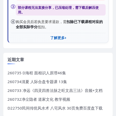
③
部分课程无法直接分享，已压缩处理，需
下载后解压
使
用。
④
购买会员后若执意要求退款，需
扣除已下载课程对应的
全部实际学分
抵扣。
了解更多
近期文章
260735 D海程 面相识人原理46集
260734清夏 人际合盘专题课 13集
260733 净远《四灵四兽法脉之旺文昌三法》音频+文档
260732净尘隐者 道家文化 教学视频
D22750民间传统风水术 八宅风水 30页免费百度盘下载