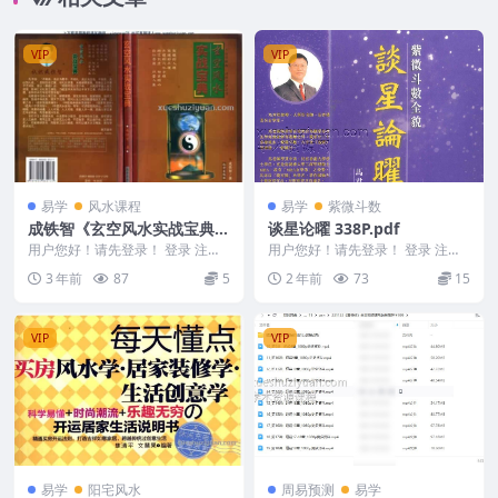
VIP
VIP
易学
风水课程
易学
紫微斗数
成铁智《玄空风水实战宝典》
谈星论曜 338P.pdf
.pdf
用户您好！请先登录！ 登录 注册
用户您好！请先登录！ 登录 注册
编号：MY2212-200-358 成铁智
谈星论曜 338P.pdf 2402156-1...
3 年前
87
5
2 年前
73
15
《玄...
VIP
VIP
易学
阳宅风水
周易预测
易学