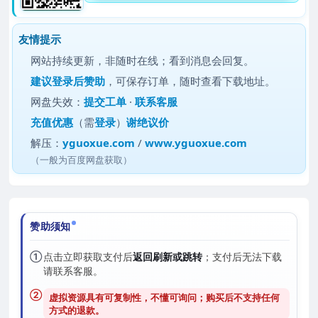
友情提示
网站持续更新，非随时在线；看到消息会回复。
建议
登录后赞助
，可保存订单，随时查看下载地址。
网盘失效：
提交工单
·
联系客服
充值优惠
（需
登录
）
谢绝议价
解压：
yguoxue.com
/
www.yguoxue.com
（一般为百度网盘获取）
赞助须知
①
点击立即获取支付后
返回刷新或跳转
；支付后无法下载
请联系客服。
②
虚拟资源具有可复制性，不懂可询问；购买后
不支持任何
方式的退款
。