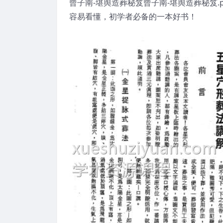
曾子南-堪舆造葬秘笈曾子南-堪舆造葬秘笈.
容易看懂，初学者必备的一本好书！