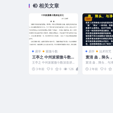
相关文章
VIP
易学
紫微斗数
易学
法术符咒
王亭之 中州派紫微斗数深
寰清 蛊，降头
造讲义
王亭之 中州派紫微斗数深造讲
寰清 蛊，降头，与净
义 2401301 中州派紫微斗数深
进最新课程 24094
3 年前
0
0
126
0
2 年前
0
造讲义
与净化 寰清...