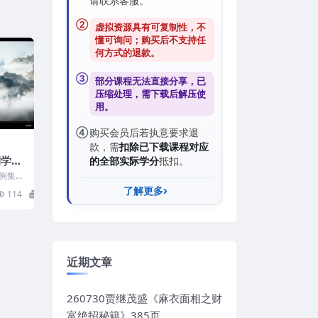
请联系客服。
②
虚拟资源具有可复制性，不
懂可询问；购买后
不支持任
何方式的退款
。
③
部分课程无法直接分享，已
压缩处理，需
下载后解压
使
用。
④
购买会员后若执意要求退
款，需
扣除已下载课程对应
测学案
的全部实际学分
抵扣。
程
例集
120
了解更多
114
24
近期文章
260730贾继茂盛《麻衣面相之财
富绝招秘籍》385页