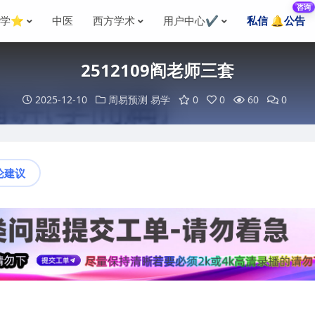
咨询
国学⭐
中医
西方学术
用户中心✔️
私信 🔔公告
2512109阎老师三套
2025-12-10
周易预测
易学
0
0
60
0
论建议