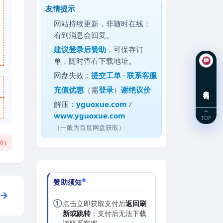
友情提示
网站持续更新，非随时在线；
看到消息会回复。
建议
登录后赞助
，可保存订
单，随时查看下载地址。
网盘失效：
提交工单
·
联系客服
充值优惠
（需
登录
）
谢绝议价
在线咨询
解压：
yguoxue.com
/
www.yguoxue.com
TOP
（一般为百度网盘获取）
(
0
)
赞助须知
①
点击立即获取支付后
返回刷
新或跳转
；支付后无法下载