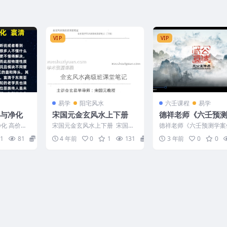
VIP
VIP
易学
阳宅风水
六壬课程
易学
，与净化
宋国元金玄风水上下册
德祥老师《六壬预
例集锦》5集视频教
化 高价引
宋国元金玄风水上下册 宋国元-
德祥老师《六壬预测学案
7 蛊，降头，
《金玄风水高级班全程课堂笔
锦》5集视频教程 Y2305-
1
81
40
4 年前
0
1
131
8
3 年前
0
0
记》下册256页 宋...