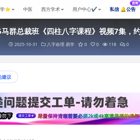
咨询
国学⭐
中医
西方学术
用户中心✔️
私信 🔔公告
185马群总裁班《四柱八字课程》视频7集，约
2025-10-31
八字命理
易学
0
0
118
0
论建议