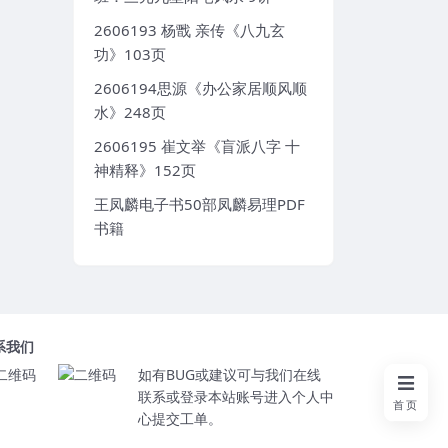
2606193 杨戬 亲传《八九玄
功》103页
2606194思源《办公家居顺风顺
水》248页
2606195 崔文举《盲派八字 十
神精释》152页
王凤麟电子书50部凤麟易理PDF
书籍
系我们
如有BUG或建议可与我们在线
联系或登录本站账号进入个人中
首页
心提交工单。