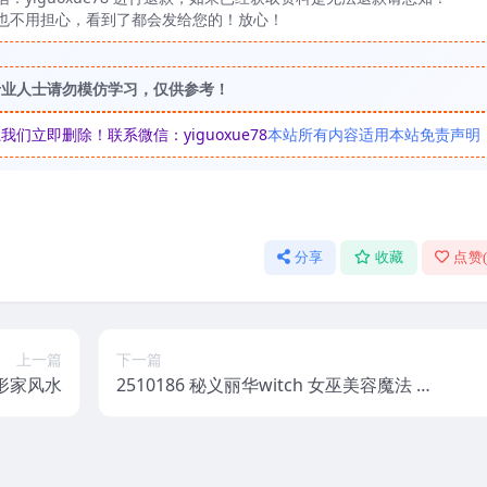
也不用担心，看到了都会发给您的！放心！
专业人士请勿模仿学习，仅供参考！
立即删除！联系微信：yiguoxue78
本站所有内容适用本站免责声明
分享
收藏
点赞
上一篇
下一篇
遥形家风水
2510186 秘义丽华witch 女巫美‬容魔法 2
9集视频和课件Y