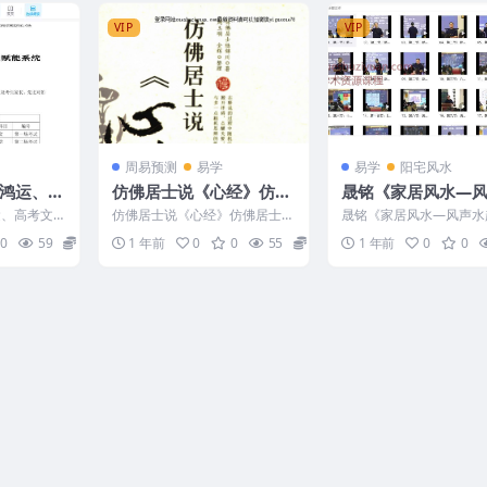
VIP
VIP
周易预测
易学
易学
阳宅风水
纬鸿运、高
仿佛居士说《心经》仿佛
晟铭《家居风水—
策划PDF
居士陆锦川.pdf
起》24集Y
运、高考文
仿佛居士说《心经》仿佛居士陆
晟铭《家居风水—风声水
档Y 2506
锦川.pdf 250433-21
4集Y 2505246 01、第
0
59
15
1 年前
0
0
55
2
1 年前
0
0
象.mp4 ...