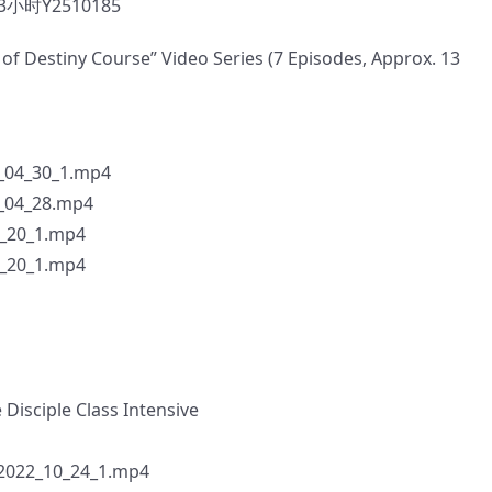
时Y2510185
of Destiny Course” Video Series (7 Episodes, Approx. 13
_30_1.mp4
4_28.mp4
0_1.mp4
0_1.mp4
 Disciple Class Intensive
s_2022_10_24_1.mp4