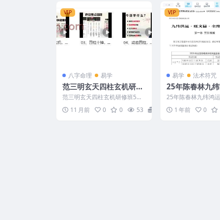
VIP
VIP
八字命理
易学
易学
法术符咒
范三明玄天四柱玄机研修
25年陈春林九
班5集视频课Y
考文昌赋能全案
范三明玄天四柱玄机研修班5集
25年陈春林九纬鸿
文档Y
视频课Y 2508271 01、玄天四
昌赋能全案策划PDF文
11 月前
0
0
53
13
1 年前
0
柱玄机，看性格...
147