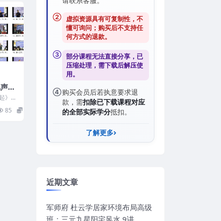
请联系客服。
②
虚拟资源具有可复制性，不
懂可询问；购买后
不支持任
何方式的退款
。
③
部分课程无法直接分享，已
压缩处理，需
下载后解压
使
用。
风声水
④
购买会员后若执意要求退
起》2
款，需
扣除已下载课程对应
一节：卦
85
15
的全部实际学分
抵扣。
了解更多
近期文章
军师府 杜云学居家环境布局高级
班：三元九星阳宅风水 9讲