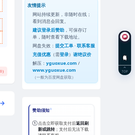
友情提示
网站持续更新，非随时在线；
看到消息会回复。
建议
登录后赞助
，可保存订
单，随时查看下载地址。
网盘失效：
提交工单
·
联系客服
充值优惠
（需
登录
）
谢绝议价
在线咨询
解压：
yguoxue.com
/
www.yguoxue.com
(
0
)
TOP
（一般为百度网盘获取）
赞助须知
①
点击立即获取支付后
返回刷
新或跳转
；支付后无法下载