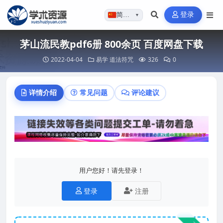
登录
简体…
▼
茅山流民教pdf6册 800余页 百度网盘下载
2022-04-04
易学
道法符咒
326
0
详情介绍
常见问题
评论建议
用户您好！请先登录！
登录
注册