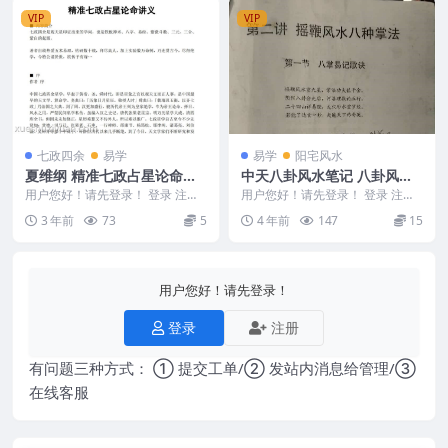
VIP
VIP
七政四余
易学
易学
阳宅风水
夏维纲 精准七政占星论命讲
中天八卦风水笔记 八卦风水
义
笔记文字资料图片
用户您好！请先登录！ 登录 注册
用户您好！请先登录！ 登录 注册
精准七政占星论命讲义 2312106-
中天八卦风水笔记 八卦风水笔记
3 年前
73
5
4 年前
147
15
10 &...
文字资料图片 编...
用户您好！请先登录！
登录
注册
有问题三种方式： ① 提交工单/② 发站内消息给管理/③
在线客服