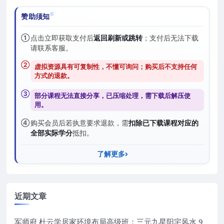
赞助须知
①
点击立即获取支付后
返回刷新或跳转
；支付后无法下载
请联系客服。
②
虚拟资源具有可复制性，不懂可询问；购买后
不支持任何
方式的退款
。
③
部分课程无法直接分享，已压缩处理，需
下载后解压
使
用。
④
购买会员后若执意要求退款，需
扣除已下载课程对应的
全部实际学分
抵扣。
了解更多
近期文章
军师府 杜云学居家环境布局高级班：三元九星阳宅风水 9