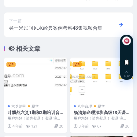
百度云下载
下一篇
吴一米民间风水经典案例考察48集视频合集
相关文章
在线咨询
VIP
VIP
TOP
六爻纳甲
易学
八字命理
易学
叶飘然六爻1期和2期培训音
杨清娟命理深圳高级13天课
频合集 含六爻补习班+讲义笔
程视频
用户您好！请先登录！ 登录 注册
用户您好！请先登录！ 登录 注册
记
叶飘然六爻1-2期培训音频合集 含
杨清娟命理深圳高级 Y2307-61
4 年前
121
20
3 年前
67
26
六爻补习班+...