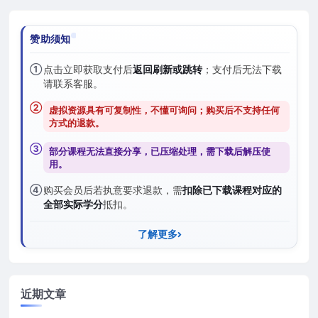
赞助须知
①
点击立即获取支付后
返回刷新或跳转
；支付后无法下载
请联系客服。
②
虚拟资源具有可复制性，不懂可询问；购买后
不支持任何
方式的退款
。
③
部分课程无法直接分享，已压缩处理，需
下载后解压
使
用。
④
购买会员后若执意要求退款，需
扣除已下载课程对应的
全部实际学分
抵扣。
了解更多
近期文章