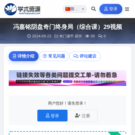
登录
简体…
▼
冯嘉铭阴盘奇门终身局（综合课）29视频
2024-09-23
奇门遁甲
易学
90
0
详情介绍
常见问题
评论建议
用户您好！请先登录！
登录
注册