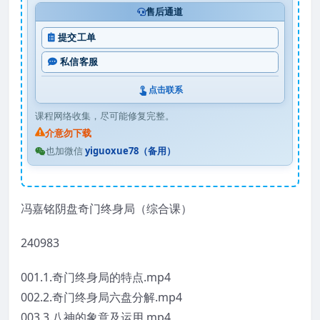
售后通道
提交工单
私信客服
点击联系
课程网络收集，尽可能修复完整。
介意勿下载
也加微信
yiguoxue78（备用）
冯嘉铭阴盘奇门终身局（综合课）
240983
001.1.奇门终身局的特点.mp4
002.2.奇门终身局六盘分解.mp4
003.3.八神的象意及运用.mp4