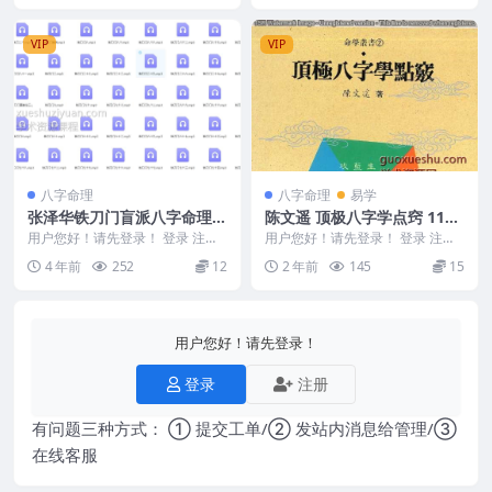
VIP
VIP
八字命理
八字命理
易学
张泽华铁刀门盲派八字命理弟
陈文遥 顶极八字学点窍 112
子班完整版 109集
页
用户您好！请先登录！ 登录 注册
用户您好！请先登录！ 登录 注册
张泽华铁刀门盲派八字命理弟子班
陈文遥 顶极八字学点窍 112页 24
4 年前
252
12
2 年前
145
15
完整版录音课程1...
0674...
用户您好！请先登录！
登录
注册
有问题三种方式： ① 提交工单/② 发站内消息给管理/③
在线客服