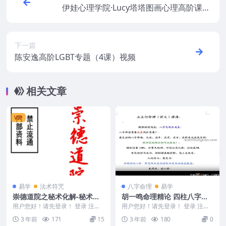
伊娃心理学院·Lucy塔塔图画心理高阶课78
集视频
下一篇
陈安逸高阶LGBT专题（4课）视频
相关文章
VIP
易学
法术符咒
八字命理
易学
崇德道院之秘术化解-秘术化
胡一鸣命理精论 四柱八字分
解
析 3视频免费下载
用户您好！请先登录！ 登录 注册
用户您好！请先登录！ 登录 注册
崇德道院之秘术化解-秘术化解 Y2
胡一鸣命理精论 四柱八字分析 3视
3 年前
171
15
3 年前
180
0
306-15...
频免费下载 ...