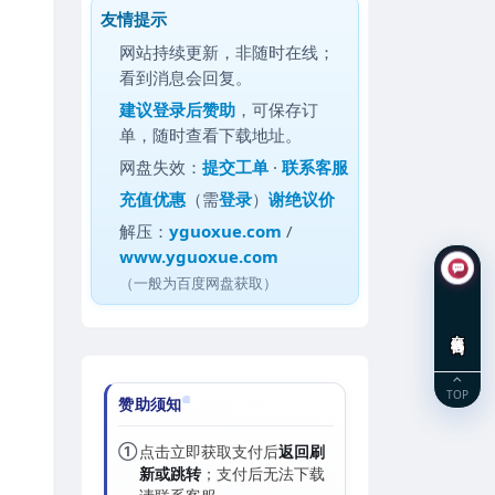
友情提示
网站持续更新，非随时在线；
看到消息会回复。
建议
登录后赞助
，可保存订
单，随时查看下载地址。
网盘失效：
提交工单
·
联系客服
充值优惠
（需
登录
）
谢绝议价
解压：
yguoxue.com
/
www.yguoxue.com
（一般为百度网盘获取）
在线咨询
TOP
赞助须知
①
点击立即获取支付后
返回刷
新或跳转
；支付后无法下载