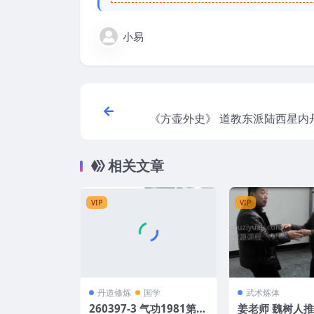
小易
《方壶外史》 道教东派陆西星内丹修炼典
相关文章
VIP
VIP
丹道修炼
国学
武术炼体
260397-3 气功1981第三
姜老师 魏树人推手 太极