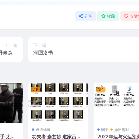
分享
收藏
点赞
上一篇
下一篇
河图洛书
籍 下册
VIP
VIP
丹道修炼
国学
择日选时
功夫者 秦玄妙 道家吕祖
2022年运与火运预