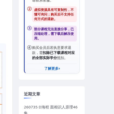
请联系客服。
②
虚拟资源具有可复制性，不
懂可询问；购买后
不支持任
何方式的退款
。
③
部分课程无法直接分享，已
压缩处理，需
下载后解压
使
用。
④
购买会员后若执意要求退
款，需
扣除已下载课程对应
的全部实际学分
抵扣。
了解更多
近期文章
260735 D海程 面相识人原理46
集