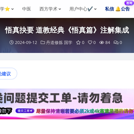
咨询
国学⭐
中医
西方学术
用户中心✔️
私信 🔔公告
悟真抉要 道教经典《悟真篇》注解集成
2024-09-12
丹道修炼
国学
0
0
84
0
论建议