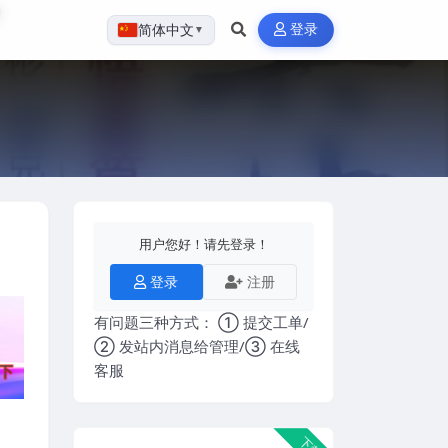
登录
简体中文
▼
用户您好！请先登录！
登录
注册
有问题三种方式： ① 提交工单/
② 发站内消息给管理/③ 在线
客服
下载