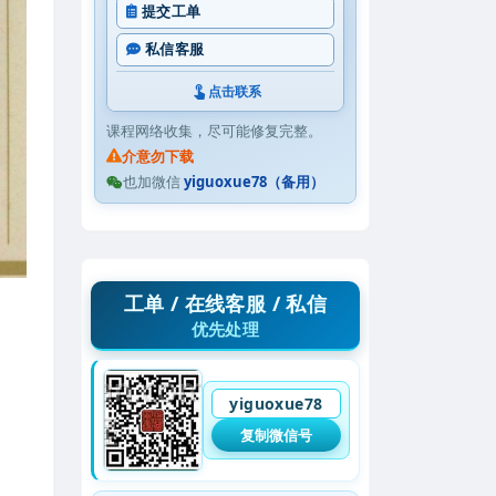
提交工单
私信客服
点击联系
课程网络收集，尽可能修复完整。
介意勿下载
也加微信
yiguoxue78（备用）
工单 / 在线客服 / 私信
优先处理
yiguoxue78
复制微信号