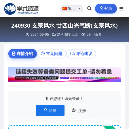
登录
简体…
▼
240930 玄宗风水 廿四山光气断(玄宗风水)
2024-09-06
易学
阳宅风水
59
0
详情介绍
常见问题
评论建议
用户您好！请先登录！
登录
注册