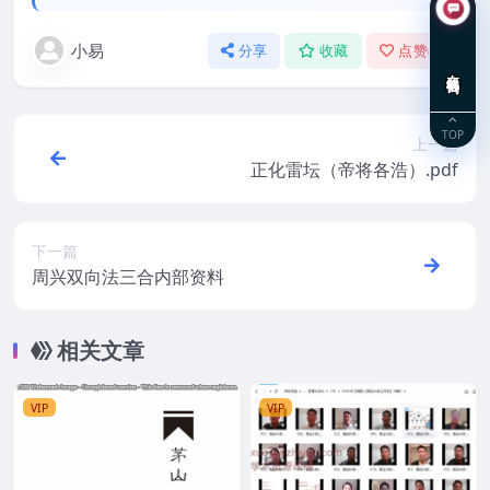
小易
分享
收藏
点赞(
0
)
在线咨询
TOP
上一篇
正化雷坛（帝将各浩）.pdf
下一篇
周兴双向法三合内部资料
相关文章
VIP
VIP