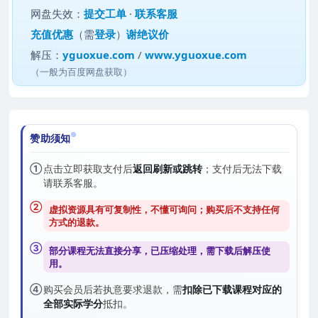
网盘失效：
提交工单
·
联系客服
充值优惠
（需
登录
）
谢绝议价
解压：
yguoxue.com
/
www.yguoxue.com
（一般为百度网盘获取）
赞助须知
①
点击立即获取支付后
返回刷新或跳转
；支付后无法下载
请联系客服。
②
虚拟资源具有可复制性，不懂可询问；购买后
不支持任何
方式的退款
。
③
部分课程无法直接分享，已压缩处理，需
下载后解压
使
用。
④
购买会员后若执意要求退款，需
扣除已下载课程对应的
全部实际学分
抵扣。