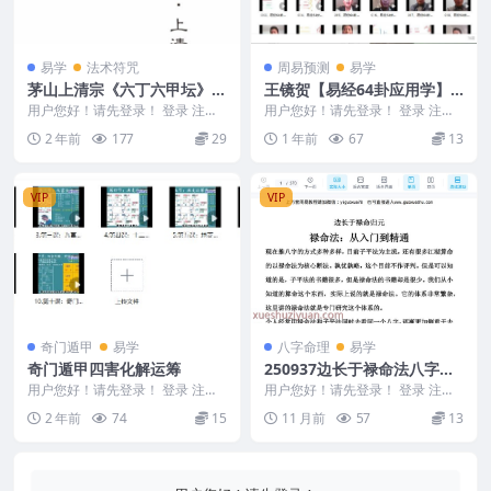
易学
法术符咒
周易预测
易学
茅山上清宗《六丁六甲坛》学
王镜贺【易经64卦应用学】7
习指要 223页
6集Y
用户您好！请先登录！ 登录 注册
用户您好！请先登录！ 登录 注册
茅山上清宗《六丁六甲坛》学习指
王镜贺【易经64卦应用学】76集Y
2 年前
177
29
1 年前
67
13
要 223页 此...
25050...
VIP
VIP
奇门遁甲
易学
八字命理
易学
奇门遁甲四害化解运筹
250937边长于禄命法八字入
门到精通.pdf 370 页Y
用户您好！请先登录！ 登录 注册
用户您好！请先登录！ 登录 注册
奇门遁甲四害化解运筹 241016 1.
边长于禄命法八字入门到精通.pdf
2 年前
74
15
11 月前
57
13
第一课...
370 页...