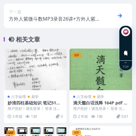
下一篇
方外人紫微斗数MP3录音26讲+方外人紫微
斗数讲义pdf电子书
相关文章
在线咨询
VIP
TOP
八字命理
易学
八字命理
易学
妙清四柱基础知识 笔记51页
滴天髓白话浅释 164P pdf G
pdf免费获取百度网盘
11
用户您好！请先登录！ 登录 注册
用户您好！请先登录！ 登录 注册
妙清四柱基础知识 – 笔记 Y23...
滴天髓白话浅释 164P pdf 24021
3 年前
130
0
2 年前
106
0.01
0...
VIP
VIP