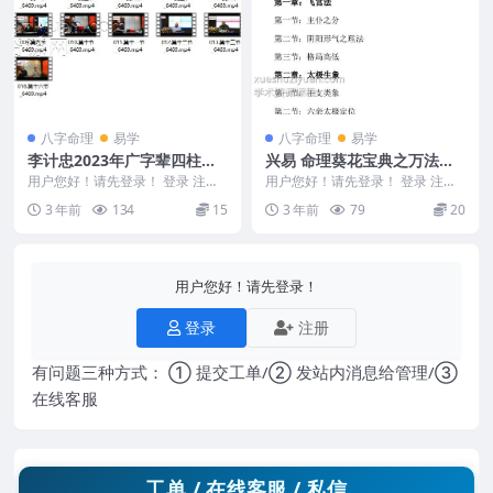
八字命理
易学
八字命理
易学
李计忠2023年广字辈四柱命
兴易 命理葵花宝典之万法归
理弟子 面授班16集
宗 2册
用户您好！请先登录！ 登录 注册
用户您好！请先登录！ 登录 注册
李计忠2023年广字辈四柱命理弟
李锁柱 命理葵花宝典之万法归宗 2
3 年前
134
15
3 年前
79
20
子 面授班16...
310185...
用户您好！请先登录！
登录
注册
有问题三种方式： ① 提交工单/② 发站内消息给管理/③
在线客服
工单 / 在线客服 / 私信