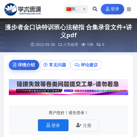
登录
简体…
▼
漫步者金口诀特训班心法秘指 合集录音文件+讲
义pdf
2022-05-30
八字命理
108
0
详情介绍
常见问题
评论建议
用户您好！请先登录！
登录
注册