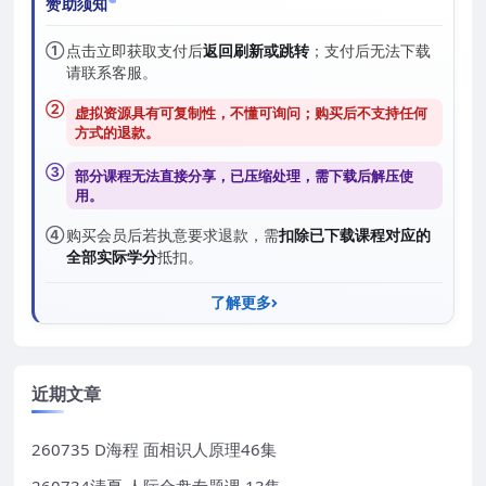
赞助须知
①
点击立即获取支付后
返回刷新或跳转
；支付后无法下载
请联系客服。
②
虚拟资源具有可复制性，不懂可询问；购买后
不支持任何
方式的退款
。
③
部分课程无法直接分享，已压缩处理，需
下载后解压
使
用。
④
购买会员后若执意要求退款，需
扣除已下载课程对应的
全部实际学分
抵扣。
了解更多
近期文章
260735 D海程 面相识人原理46集
260734清夏 人际合盘专题课 13集