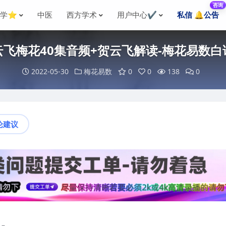
咨询
国学⭐
中医
西方学术
用户中心✔️
私信 🔔公告
云飞梅花40集音频+贺云飞解读-梅花易数白
2022-05-30
梅花易数
0
0
138
0
论建议