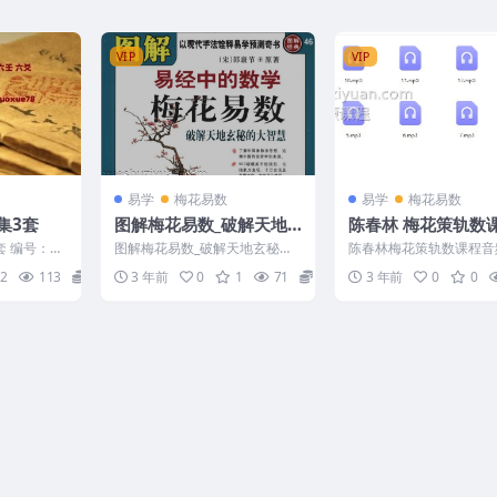
VIP
VIP
易学
梅花易数
易学
梅花易数
集3套
图解梅花易数_破解天地
陈春林 梅花策轨数
玄秘的大智慧_汤行易1
频12集
 编号：12
图解梅花易数_破解天地玄秘的
陈春林梅花策轨数课程音频
大智慧_汤行易 240103
08-91 陈春林梅花策轨数
2
113
15
3 年前
0
1
71
10
3 年前
0
0
集，梅花策轨...