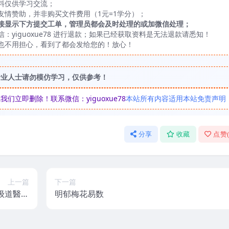
料仅供学习交流；
友情赞助，并非购买文件费用（1元=1学分）；
接显示下方提交工单，管理员都会及时处理的或加微信处理；
yiguoxue78 进行退款；如果已经获取资料是无法退款请悉知！
也不用担心，看到了都会发给您的！放心！
专业人士请勿模仿学习，仅供参考！
立即删除！联系微信：yiguoxue78
本站所有内容适用本站免责声明
分享
收藏
点赞
上一篇
下一篇
高级道醫入
明郁梅花易数
門-祝由術