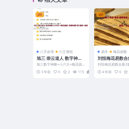
VIP
VIP
八字命理
六壬课程
易学
梅花易数
旭三 崇云道人 数字神断
刘恒梅花易数合
+小六壬+梅花易数+调理
旭三数字神断+小六壬+梅花易
刘恒梅花易数合集3套
化解7套 视频+语音
数+调理化解7套视频+语音。注
24C870
3 年前
0
2
115
28
4 年前
0
意，真正完整的视频只有...