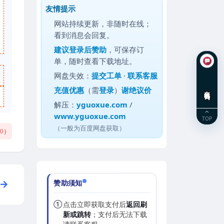
友情提示
网站持续更新，非随时在线；
看到消息会回复。
建议
登录后赞助
，可保存订
单，随时查看下载地址。
网盘失效：
提交工单
·
联系客服
充值优惠
（需
登录
）
谢绝议价
在线咨询
解压：
yguoxue.com
/
www.yguoxue.com
TOP
（一般为百度网盘获取）
(
0
)
赞助须知
①
点击立即获取支付后
返回刷
新或跳转
；支付后无法下载