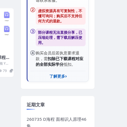
请联系客服。
②
虚拟资源具有可复制性，不
懂可询问；购买后
不支持任
何方式的退款
。
③
部分课程无法直接分享，已
压缩处理，需
下载后解压
使
用。
④
购买会员后若执意要求退
课程音
款，需
扣除已下载课程对应
 Y23
的全部实际学分
抵扣。
录音12
79
20
了解更多
近期文章
260735 D海程 面相识人原理46
集