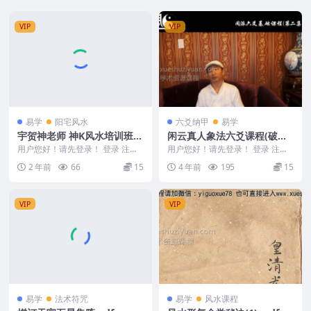
VIP
VIP
易学
阳宅风水
六爻纳甲
易学
宇贺神老师 神K风水培训班(4
闲云真人象法六爻课程(破解
00 Y).pdf 形法风水
版)
用户您好！请先登录！ 登录 注册
用户您好！请先登录！ 登录 注册
宇贺神老师 神K风水培训班(400
闲云真人象法六爻课程(破解版) 闲
2 年前
66
15
4 年前
195
15
Y).pd...
云真人 闲派...
VIP
VIP
易学
法术符咒
易学
风水课程