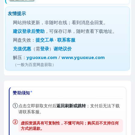
友情提示
网站持续更新，非随时在线；看到消息会回复。
建议
登录后赞助
，可保存订单，随时查看下载地址。
网盘失效：
提交工单
·
联系客服
充值优惠
（需
登录
）
谢绝议价
解压：
yguoxue.com
/
www.yguoxue.com
（一般为百度网盘获取）
赞助须知
①
点击立即获取支付后
返回刷新或跳转
；支付后无法下载
请联系客服。
②
虚拟资源具有可复制性，不懂可询问；购买后
不支持任何
方式的退款
。