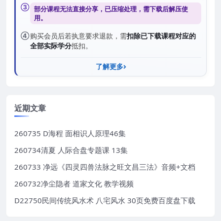
③
部分课程无法直接分享，已压缩处理，需
下载后解压
使
用。
④
购买会员后若执意要求退款，需
扣除已下载课程对应的
全部实际学分
抵扣。
了解更多
近期文章
260735 D海程 面相识人原理46集
260734清夏 人际合盘专题课 13集
260733 净远《四灵四兽法脉之旺文昌三法》音频+文档
260732净尘隐者 道家文化 教学视频
D22750民间传统风水术 八宅风水 30页免费百度盘下载