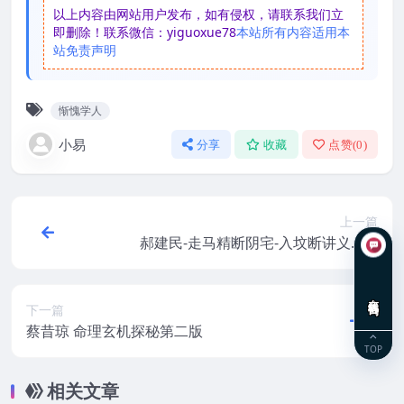
以上内容由网站用户发布，如有侵权，请联系我们立
即删除！联系微信：yiguoxue78
本站所有内容适用本
站免责声明
惭愧学人
小易
分享
收藏
点赞(
0
)
上一篇
郝建民-走马精断阴宅-入坟断讲义.pdf
在线咨询
下一篇
蔡昔琼 命理玄机探秘第二版
TOP
相关文章