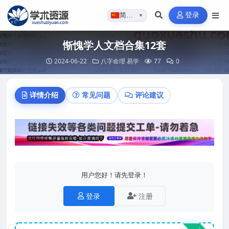
登录
简体…
▼
惭愧学人文档合集12套
2024-06-22
八字命理
易学
77
0
详情介绍
常见问题
评论建议
用户您好！请先登录！
登录
注册