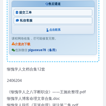
售后通道
提交工单
私信客服
点击联系
课程网络收集，尽可能修复完整。
介意勿下载
也加微信
yiguoxue78（备用）
惭愧学人文档合集12套
2406204
《惭愧学人之八字断职业》——王施欢整理.pdf
惭愧学人博客命理文章合集.doc
惭愧学人段氏《盲派命理》评注第二集.pdf