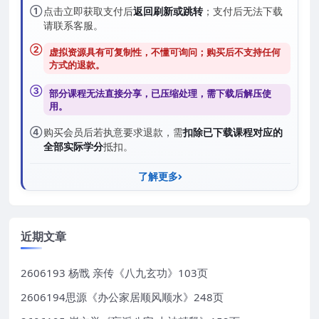
①
点击立即获取支付后
返回刷新或跳转
；支付后无法下载
请联系客服。
②
虚拟资源具有可复制性，不懂可询问；购买后
不支持任何
方式的退款
。
③
部分课程无法直接分享，已压缩处理，需
下载后解压
使
用。
④
购买会员后若执意要求退款，需
扣除已下载课程对应的
全部实际学分
抵扣。
了解更多
近期文章
2606193 杨戬 亲传《八九玄功》103页
2606194思源《办公家居顺风顺水》248页