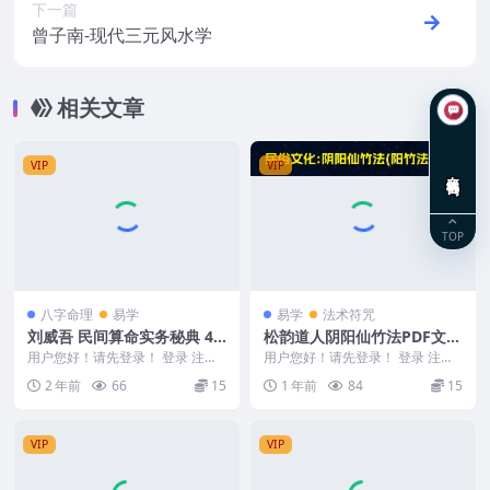
下一篇
曾子南-现代三元风水学
相关文章
VIP
VIP
在线咨询
TOP
八字命理
易学
易学
法术符咒
刘威吾 民间算命实务秘典 46
松韵道人阴阳仙竹法PDF文档
2P.pdf
Y
用户您好！请先登录！ 登录 注册
用户您好！请先登录！ 登录 注册
刘威吾 民间算命实务秘典 462P.pd
松韵道人阴阳仙竹法PDF文档Y 25
2 年前
66
15
1 年前
84
15
f 2...
05112...
VIP
VIP