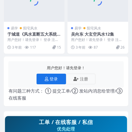
易学
阳宅风水
易学
阳宅风水
于城道《风水直断五大系统》
吴向东 大玄空风水12集
15集
用户您好！请先登录！ 登录 注册
用户您好！请先登录！ 登录 注册
于城道《风水直断五大系统》15集
吴向东 大玄空风水12集 Y2307-15
3 年前
117
15
3 年前
87
26
240198...
3
用户您好！请先登录！
登录
注册
有问题三种方式： ① 提交工单/② 发站内消息给管理/③
在线客服
工单 / 在线客服 / 私信
优先处理