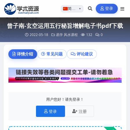
登录
简体…
▼
曾子南-玄空运用五行秘旨增解电子书pdf下载
2022-05-18
易学
风水课程
132
0
详情介绍
常见问题
评论建议
用户您好！请先登录！
登录
注册