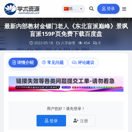
登录
简体…
▼
最新内部教材金镖门老人《东北盲派巅峰》景飒
盲派159P页免费下载百度盘
2022-05-18
八字命理
454
0
详情介绍
常见问题
评论建议
用户您好！请先登录！
登录
注册