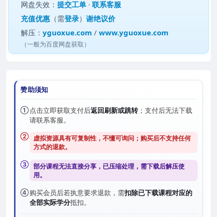
网盘失效：
提交工单
·
联系客服
充值优惠
（需
登录
）
谢绝议价
解压：
yguoxue.com
/
www.yguoxue.com
（一般为百度网盘获取）
赞助须知
①
点击立即获取支付后
返回刷新或跳转
；支付后无法下载
请联系客服。
②
虚拟资源具有可复制性，不懂可询问；购买后
不支持任何
方式的退款
。
③
部分课程无法直接分享，已压缩处理，需
下载后解压
使
用。
④
购买会员后若执意要求退款，需
扣除已下载课程对应的
全部实际学分
抵扣。