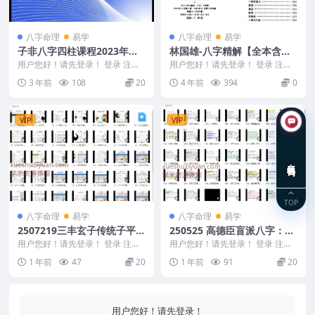
八字命理
易学
八字命理
易学
子非八字四柱课程2023年传
林国雄-八字精解【全本含实
统正式课3集
例】.pdf免费下载百度盘
用户您好！请先登录！ 登录 注册
用户您好！请先登录！ 登录 注册
2023年传统正式课3集 子非八字四
林国雄-八字精解【全本含实例】.p
3 年前
108
20
4 年前
394
0
柱课程20...
df 免费给...
VIP
VIP
在线咨询
TOP
八字命理
易学
八字命理
易学
2507219三丰玄子传统子平格
250525 高德臣盲派八字：高
局法中级课程76集视频Y
级弟子班正课129集Y
用户您好！请先登录！ 登录 注册
用户您好！请先登录！ 登录 注册
三丰玄子传统子平格局法中级课程
高德臣盲派八字：高级弟子班正课
1 年前
47
20
1 年前
91
20
76集视频Y 2...
129集Y 25...
用户您好！请先登录！