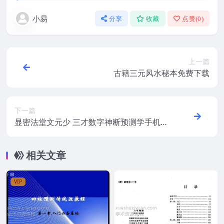
小易
分享
收藏
点赞(
0
)
上一篇
古籍三元风水秘本免费下载
下一篇
显密法堂文元少 三才数字神断预测学手机号
预测
相关文章
VIP