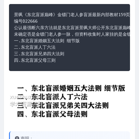
景飒《东北盲派巅峰》金镖门老人参盲派最新内部教材159页

编号D22666

公认最强断六亲方法就是东北盲派景飒大师公开东北盲派巅峰。

未确定否是金镖门老人参一脉，但资料收集时人家挂的是金镖门的
一.东北盲派婚姻五大法则 细节版

二.东北盲派人丁六法

三.东北盲派兄弟四大法则

四.东北盲派父母三则
声明：