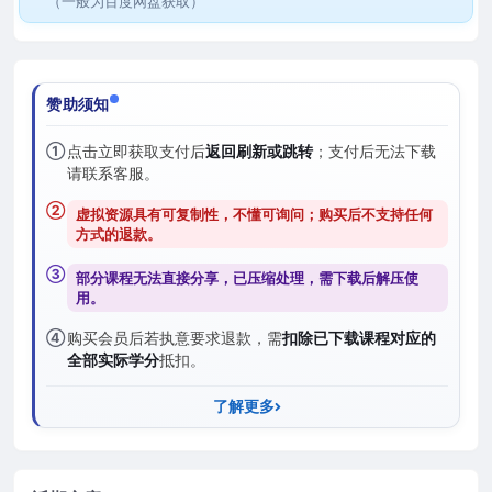
（一般为百度网盘获取）
赞助须知
①
点击立即获取支付后
返回刷新或跳转
；支付后无法下载
请联系客服。
②
虚拟资源具有可复制性，不懂可询问；购买后
不支持任何
方式的退款
。
③
部分课程无法直接分享，已压缩处理，需
下载后解压
使
用。
④
购买会员后若执意要求退款，需
扣除已下载课程对应的
全部实际学分
抵扣。
了解更多