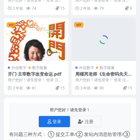
用户您好！请先登录！ 登录 注册
用户您好！请先登录！ 登录 注册
材）》PDF305页
江远明-玄易汉数《数字信息、阴
号判断财运和感情等多个文件 一
2 年前
74
15
2 年前
79
8
宅风水学（弟子绝...
些散乱的图片释义...
VIP
VIP
外应数字
数字能量
外应数字
数字能量
开门·主宰数字改变命运.pdf
周槿芮老师《生命密码先天缺
失数字的九大核心》2集视频
用户您好！请先登录！ 登录 注册
用户您好！请先登录！ 登录 注册
开门·主宰数字改变命运.pdf 24050
周槿芮老师《生命密码先天缺失数
2 年前
81
15
3 年前
90
15
33...
字的九大核心》夏...
用户您好！请先登录！
登录
注册
有问题三种方式： ① 提交工单/② 发站内消息给管理/③