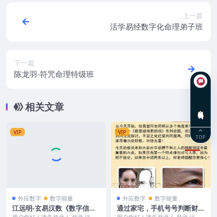
上一篇
活学易经数字化命理弟子班
下一篇
陈龙羽-符咒命理特级班
相关文章
在线咨询
VIP
VIP
TOP
外应数字
数字能量
外应数字
数字能量
江远明-玄易汉数《数字信
通过家宅，手机号号判断财运
息、阴宅风水学（弟子绝密教
和感情等多个文件