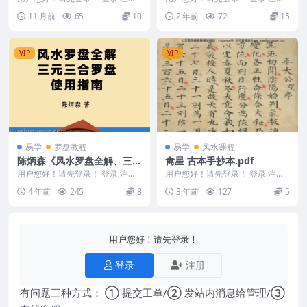
Y
欧阳村夫《女性面象命运与化妆》
《八字命理健康分析法》10集 240
11 月前
65
10
2 年前
72
15
143 页 电...
3183-...
VIP
VIP
易学
罗盘教程
易学
风水课程
陈炳森《风水罗盘全解、三元
禽星 古本手抄本.pdf
三合罗盘使用指南》381页
用户您好！请先登录！ 登录 注册
用户您好！请先登录！ 登录 注册
陈炳森《风水罗盘全解、三元三合
编号：Y2303-072-1 禽星 古本手
4 年前
245
8
3 年前
127
5
罗盘使用指南》3...
抄本...
用户您好！请先登录！
登录
注册
有问题三种方式： ① 提交工单/② 发站内消息给管理/③