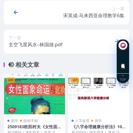
上一篇
宋英成-马来西亚命理教学6集
下一篇
玄空飞星风水–林国雄.pdf
在线咨询
相关文章
TOP
VIP
VIP
易学
面相手相
八字命理
易学
2509183欧阳村夫《女性面象
《八字命理健康分析法》10
命运与化妆》 143 页 电子版
集 清风新派八字
用户您好！请先登录！ 登录 注册
用户您好！请先登录！ 登录 注册