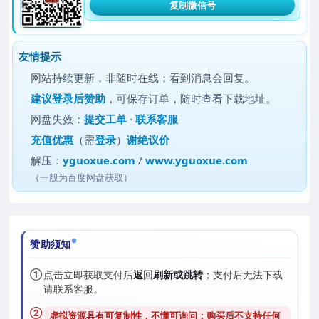
复制微信号
友情提示
网站持续更新，非随时在线；看到消息会回复。
建议
登录后赞助
，可保存订单，随时查看下载地址。
网盘失效：
提交工单
·
联系客服
充值优惠
（需
登录
）
谢绝议价
解压：
yguoxue.com
/
www.yguoxue.com
（一般为百度网盘获取）
赞助须知
①
点击立即获取支付后
返回刷新或跳转
；支付后无法下载
请联系客服。
②
虚拟资源具有可复制性，不懂可询问；购买后
不支持任何