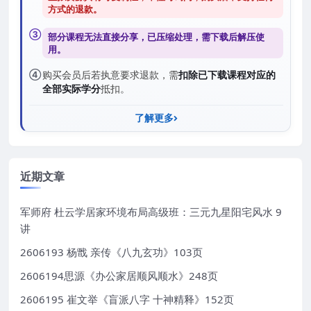
方式的退款
。
③
部分课程无法直接分享，已压缩处理，需
下载后解压
使
用。
④
购买会员后若执意要求退款，需
扣除已下载课程对应的
全部实际学分
抵扣。
了解更多
近期文章
军师府 杜云学居家环境布局高级班：三元九星阳宅风水 9
讲
2606193 杨戬 亲传《八九玄功》103页
2606194思源《办公家居顺风顺水》248页
2606195 崔文举《盲派八字 十神精释》152页