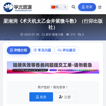
登录
简体…
▼
梁湘润《术天机太乙金井紫微斗数》（行卯出版
社）
2023-01-30
易学
紫微斗数
215
0
详情介绍
常见问题
评论建议
用户您好！请先登录！
登录
注册