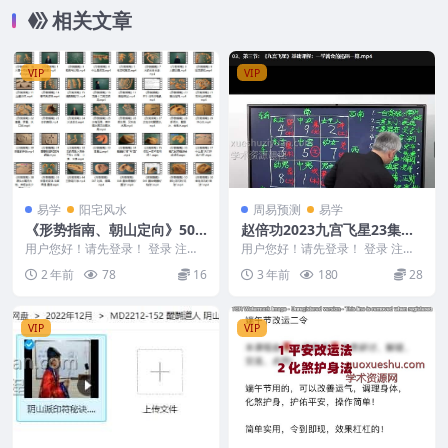
相关文章
VIP
VIP
易学
阳宅风水
周易预测
易学
《形势指南、朝山定向》50
赵倍功2023九宫飞星23集利
集视频课程
用九宫飞星图来测事占断吉凶
用户您好！请先登录！ 登录 注册
用户您好！请先登录！ 登录 注册
《形势指南、朝山定向》 241140
轩呈国学赵倍功2023九宫飞星 课
2 年前
78
16
3 年前
180
28
9 《形势...
程23集视频...
VIP
VIP