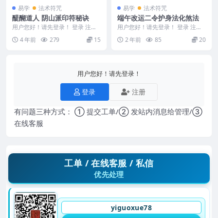
易学
法术符咒
易学
法术符咒
醍醐道人 阴山派印符秘诀
端午改运二令护身法化煞法
用户您好！请先登录！ 登录 注册
用户您好！请先登录！ 登录 注册
醍醐道人 阴山派印符秘诀 过法师
端午改运二令 自己学习来得分享
4 年前
279
15
2 年前
85
20
承和阴山派印...
出来 此法建议收...
用户您好！请先登录！
登录
注册
有问题三种方式： ① 提交工单/② 发站内消息给管理/③
在线客服
工单 / 在线客服 / 私信
优先处理
yiguoxue78