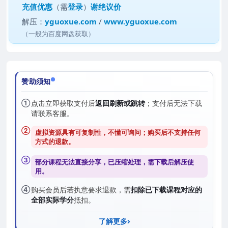
充值优惠
（需
登录
）
谢绝议价
解压：
yguoxue.com
/
www.yguoxue.com
（一般为百度网盘获取）
赞助须知
①
点击立即获取支付后
返回刷新或跳转
；支付后无法下载
请联系客服。
②
虚拟资源具有可复制性，不懂可询问；购买后
不支持任何
方式的退款
。
③
部分课程无法直接分享，已压缩处理，需
下载后解压
使
用。
④
购买会员后若执意要求退款，需
扣除已下载课程对应的
全部实际学分
抵扣。
了解更多