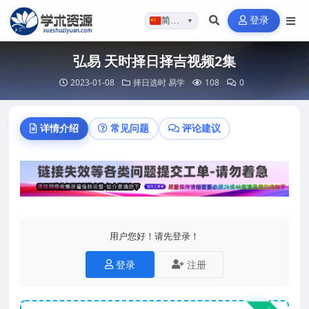
登录
简体…
▼
弘易 天时择日择吉视频2集
2023-01-08
择日选时
易学
108
0
详情介绍
常见问题
评论建议
用户您好！请先登录！
登录
注册