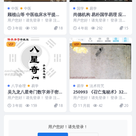
中医
中医
国学
易学
顾植山等 中医临床水平提高
尚德机构 易朴国学易理 应天
班 第三期 五运六气基础与临
老师讲周易 易朴国学易学理
用户您好！请先登录！ 登录 注册
用户您好！请先登录！ 登录 注册
床应用7集视频
龙砂医学流派代表性传承人顾植
论课程视频12集
易朴国学易理 应天老师讲周易 易
3 年前
150
18
4 年前
292
15
山 顾植山等 中...
朴国学易学理论...
VIP
VIP
八字命理
易学
易学
法术符咒
吴九龙八星奇门数字弟子密训
250993 《召亡鬼秘术》32筒
资料升级版手机号码预测
子页
用户您好！请先登录！ 登录 注册
用户您好！请先登录！ 登录 注册
吴九龙八星奇门数字弟子密训资料
《召亡鬼秘术》32筒子页 250993
3 年前
159
18
11 月前
42
20
升级版手机号码预...
&nb...
用户您好！请先登录！