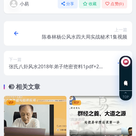
小易
分享
收藏
点赞(
0
)
上一篇
陈春林杨公风水四大局实战秘术1集视频
下一篇
张氏八卦风水2018年弟子绝密资料1pdf+2p
df
在线咨询
相关文章
TOP
VIP
VIP