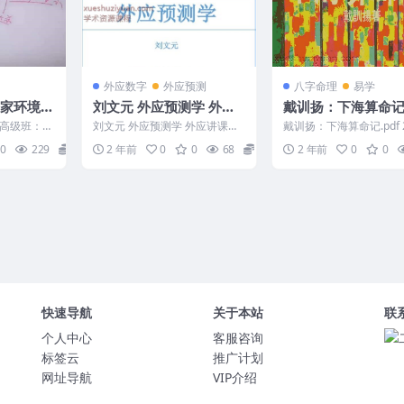
外应数字
外应预测
八字命理
易学
刘文元 外应预测学 外应
戴训扬：下海算命记.
九星阳宅
讲课整理_72个案例Y
高级班：三
刘文元 外应预测学 外应讲课整
戴训扬：下海算命记.pdf 2
编号：221
理_72个案例Y 2501070
14-22
0
229
8
2 年前
0
0
68
15
2 年前
0
0
快速导航
关于本站
联
个人中心
客服咨询
标签云
推广计划
网址导航
VIP介绍