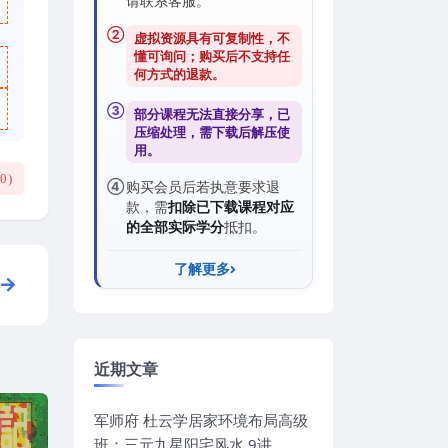
请联系客服。
②
虚拟资源具有可复制性，不
懂可询问；购买后
不支持任
何方式的退款
。
③
部分课程无法直接分享，已
压缩处理，需
下载后解压
使
用。
(
0
)
④
购买会员后若执意要求退
款，需
扣除已下载课程对应
的全部实际学分
抵扣。
了解更多
近期文章
军师府 杜云学居家环境布局高级
班：三元九星阳宅风水 9讲