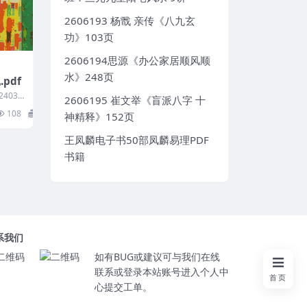
2606193 杨戬 亲传《八九玄
功》103页
2606194思源《办公家居顺风顺
水》248页
pdf
4030
2606195 崔文举《盲派八字 十
108
15
神精释》152页
王凤麟电子书50部凤麟易理PDF
书籍
系我们
如有BUG或建议可与我们在线
联系或登录本站账号进入个人中
首页
心提交工单。