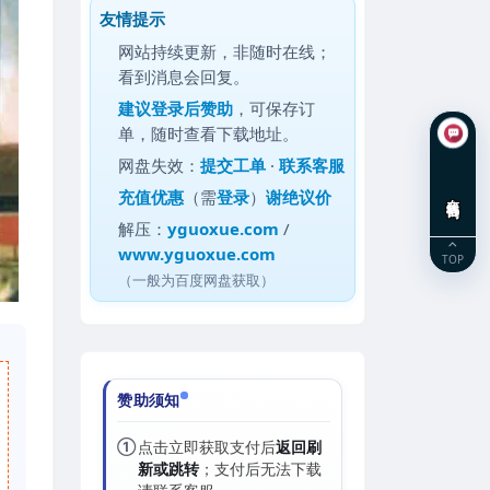
友情提示
网站持续更新，非随时在线；
看到消息会回复。
建议
登录后赞助
，可保存订
单，随时查看下载地址。
网盘失效：
提交工单
·
联系客服
充值优惠
（需
登录
）
谢绝议价
在线咨询
解压：
yguoxue.com
/
www.yguoxue.com
TOP
（一般为百度网盘获取）
赞助须知
①
点击立即获取支付后
返回刷
新或跳转
；支付后无法下载