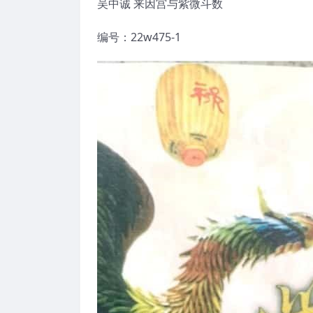
吴中诚 来因宫与紫微斗数
编号：22w475-1