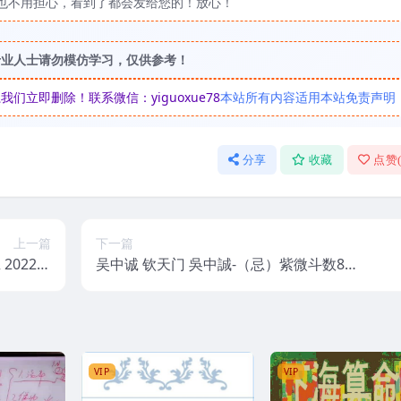
也不用担心，看到了都会发给您的！放心！
专业人士请勿模仿学习，仅供参考！
立即删除！联系微信：yiguoxue78
本站所有内容适用本站免责声明
分享
收藏
点赞
上一篇
下一篇
年
吴中诚 钦天门 吳中誠-（忌）紫微斗数88
断技法班
頁+（科）紫微斗数111頁+（祿）紫微斗
数117頁+（權）紫微斗数100頁四本全
VIP
VIP