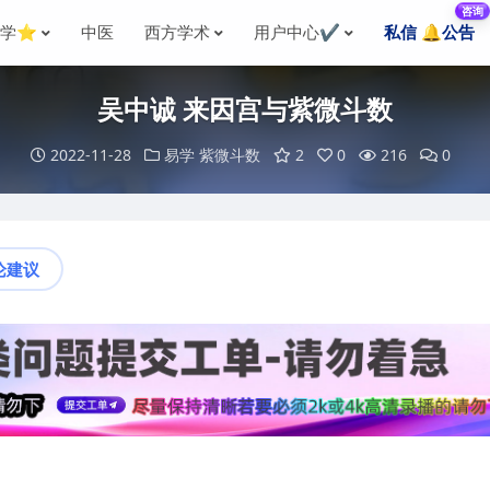
咨询
国学⭐
中医
西方学术
用户中心✔️
私信 🔔公告
吴中诚 来因宫与紫微斗数
2022-11-28
易学
紫微斗数
2
0
216
0
论建议