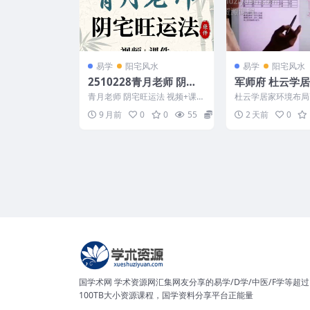
易学
阳宅风水
易学
阳宅风水
2510228青月老师 阴宅
军师府 杜云学居家环境布
旺运法 视频+课件Y
局高级班：三元
青月老师 阴宅旺运法 视频+课件
杜云学居家环境布局
风水 9讲
Y 2510228 Teacher Qingyu...
元九星阳宅风水 9讲 
9 月前
0
0
55
15
2 天前
0
741D047 军...
国学术网 学术资源网汇集网友分享的易学/D学/中医/F学等超过
100TB大小资源课程，国学资料分享平台正能量