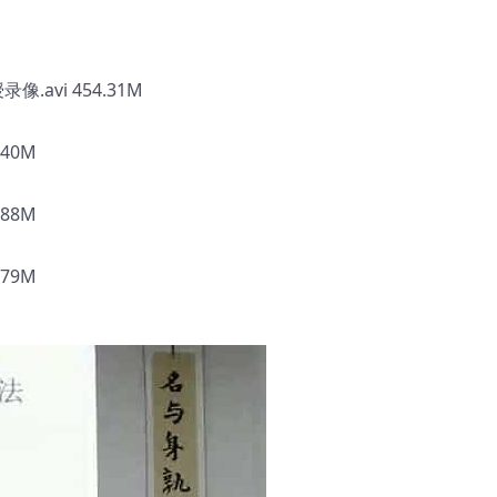
M
M
avi 454.31M
40M
88M
79M
M