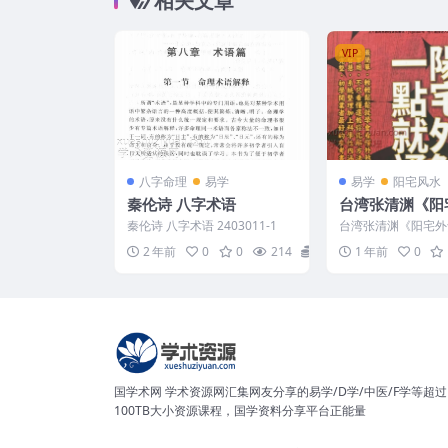
相关文章
VIP
八字命理
易学
易学
阳宅风水
秦伦诗 八字术语
台湾张清渊《阳
点就通》 300页
秦伦诗 八字术语 2403011-1
台湾张清渊《阳宅外
通》 300页 250512
2 年前
0
0
214
0
1 年前
0
国学术网 学术资源网汇集网友分享的易学/D学/中医/F学等超过
100TB大小资源课程，国学资料分享平台正能量