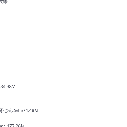
式等
4.38M
.avi 574.48M
 177.26M