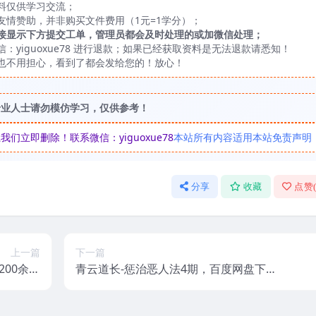
料仅供学习交流；
友情赞助，并非购买文件费用（1元=1学分）；
接显示下方提交工单，管理员都会及时处理的或加微信处理；
yiguoxue78 进行退款；如果已经获取资料是无法退款请悉知！
也不用担心，看到了都会发给您的！放心！
专业人士请勿模仿学习，仅供参考！
立即删除！联系微信：yiguoxue78
本站所有内容适用本站免责声明
分享
收藏
点赞
上一篇
下一篇
00余集
青云道长-惩治恶人法4期，百度网盘下
度云下载
载，阿里云下载