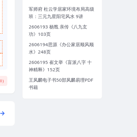
军师府 杜云学居家环境布局高级
班：三元九星阳宅风水 9讲
2606193 杨戬 亲传《八九玄
功》103页
2606194思源《办公家居顺风顺
水》248页
2606195 崔文举《盲派八字 十
神精释》152页
王凤麟电子书50部凤麟易理PDF
(
0
)
书籍