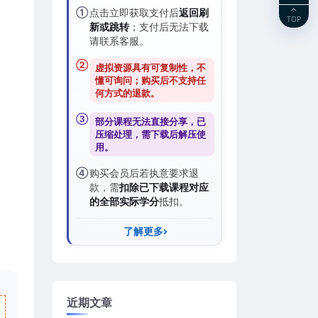
①
点击立即获取支付后
返回刷
TOP
新或跳转
；支付后无法下载
请联系客服。
②
虚拟资源具有可复制性，不
懂可询问；购买后
不支持任
何方式的退款
。
③
部分课程无法直接分享，已
压缩处理，需
下载后解压
使
用。
④
购买会员后若执意要求退
款，需
扣除已下载课程对应
的全部实际学分
抵扣。
了解更多
近期文章