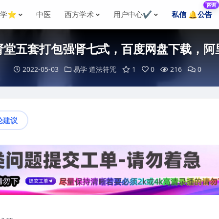
咨询
国学⭐
中医
西方学术
用户中心✔️
私信 🔔公告
肾堂五套打包强肾七式，百度网盘下载，阿
2022-05-03
易学
道法符咒
1
0
216
0
论建议