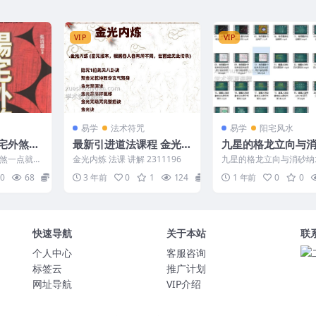
VIP
VIP
易学
法术符咒
易学
阳宅风水
宅外煞一
最新引进道法课程 金光内
九星的格龙立向与
炼 视频文档录音
水26视频
煞一点就
金光内炼 法课 讲解 2311196
九星的格龙立向与消砂纳水
0
298 01、九星的由来与含
0
68
15
3 年前
0
1
124
40
1 年前
0
0
mp4 02...
快速导航
关于本站
联
个人中心
客服咨询
标签云
推广计划
网址导航
VIP介绍