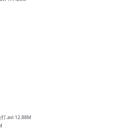
vi 12.88M
M
M