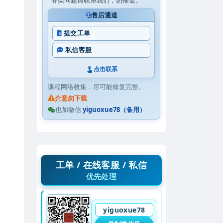
各类问题请联系我们，勿催促。
售后通道
提交工单
私信客服
点击联系
课程网络收集，尽可能修复完整。
介意勿下载
也加微信
yiguoxue78（备用）
工单 / 在线客服 / 私信
优先处理
yiguoxue78