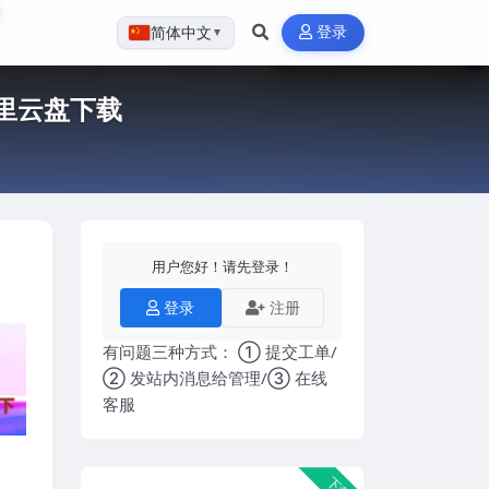
登录
简体中文
▼
里云盘下载
用户您好！请先登录！
登录
注册
有问题三种方式： ① 提交工单/
② 发站内消息给管理/③ 在线
客服
下载