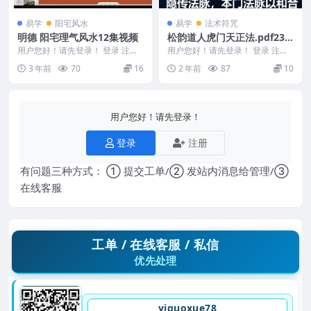
易学
阳宅风水
易学
法术符咒
明德 阳宅理气风水12集视频
松韵道人虎门天正法.pdf23
页Y
用户您好！请先登录！ 登录 注册
用户您好！请先登录！ 登录 注册
明德 阳宅理气风水12集视频 2401
松韵道人虎门天正法.pdf23页Y 25
3 年前
70
16
2 年前
87
10
164 ...
011...
用户您好！请先登录！
登录
注册
有问题三种方式： ① 提交工单/② 发站内消息给管理/③
在线客服
工单 / 在线客服 / 私信
优先处理
yiguoxue78