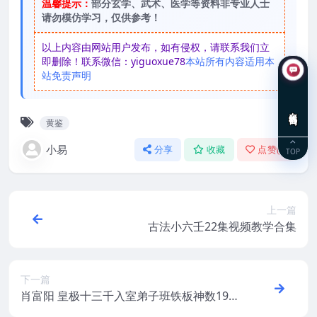
温馨提示：
部分玄学、武术、医学等资料非专业人士
请勿模仿学习，仅供参考！
以上内容由网站用户发布，如有侵权，请联系我们立
即删除！联系微信：yiguoxue78
本站所有内容适用本
站免责声明
在线咨询
黄鉴
小易
分享
收藏
点赞(
0
)
TOP
上一篇
古法小六壬22集视频教学合集
下一篇
肖富阳 皇极十三千入室弟子班铁板神数19集
录像+赠送面授笔记