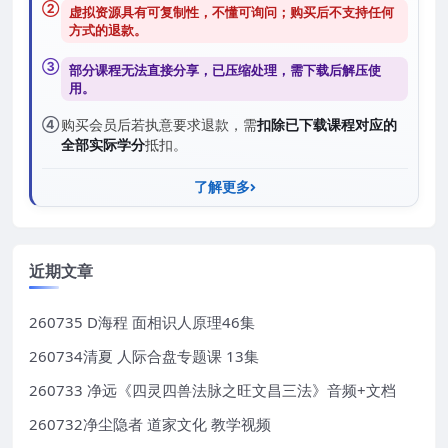
②
虚拟资源具有可复制性，不懂可询问；购买后
不支持任何
方式的退款
。
③
部分课程无法直接分享，已压缩处理，需
下载后解压
使
用。
④
购买会员后若执意要求退款，需
扣除已下载课程对应的
全部实际学分
抵扣。
了解更多
近期文章
260735 D海程 面相识人原理46集
260734清夏 人际合盘专题课 13集
260733 净远《四灵四兽法脉之旺文昌三法》音频+文档
260732净尘隐者 道家文化 教学视频