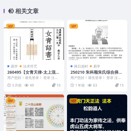
相关文章
VIP
VIP
易学
法术符咒
择日选时
易学
260495【女青天律-太上混洞
250210 朱科顺朱氏综合择日
赤文‮青女‬天律诏书】三卷全：
全书（正序466p）
用户您好！请先登录！ 登录 注册
用户您好！请先登录！ 登录 注册
共54筒子页100多面Y
【女青天律-太上混洞赤文‮青女‬天
朱科顺朱氏综合择日全书（正序46
3 月前
49
10
1 年前
63
15
律诏书】三卷...
6p） 250...
VIP
VIP