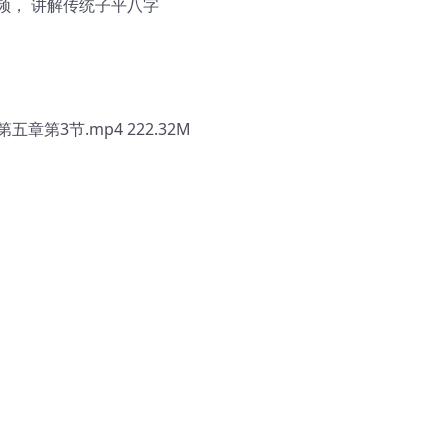
频， 讲解传统子平八字
.第五章第3节.mp4 222.32M