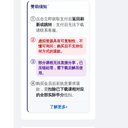
赞助须知
①
点击立即获取支付后
返回刷
新或跳转
；支付后无法下载
请联系客服。
②
虚拟资源具有可复制性，不
懂可询问；购买后
不支持任
何方式的退款
。
③
部分课程无法直接分享，已
压缩处理，需
下载后解压
使
用。
④
购买会员后若执意要求退
款，需
扣除已下载课程对应
的全部实际学分
抵扣。
了解更多