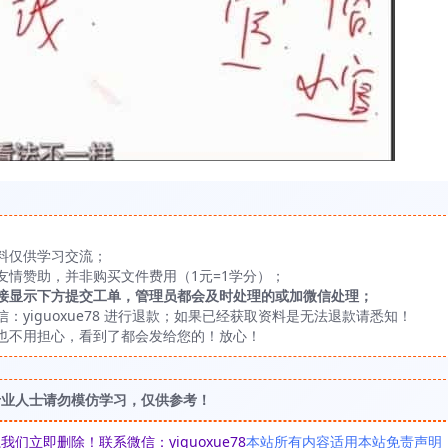
料仅供学习交流；
友情赞助，并非购买文件费用（1元=1学分）；
接显示下方提交工单，管理员都会及时处理的或加微信处理；
yiguoxue78 进行退款；如果已经获取资料是无法退款请悉知！
也不用担心，看到了都会发给您的！放心！
专业人士请勿模仿学习，仅供参考！
立即删除！联系微信：yiguoxue78
本站所有内容适用本站免责声明