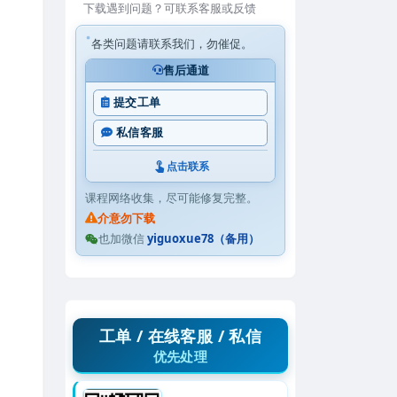
下载遇到问题？可联系客服或反馈
各类问题请联系我们，勿催促。
售后通道
提交工单
私信客服
点击联系
课程网络收集，尽可能修复完整。
介意勿下载
也加微信
yiguoxue78（备用）
工单 / 在线客服 / 私信
优先处理