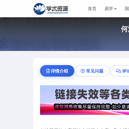
首页
易学
何
详情介绍
常见问题
评