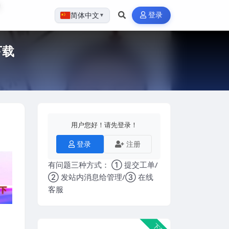
登录
简体中文
▼
下载
用户您好！请先登录！
登录
注册
有问题三种方式： ① 提交工单/
② 发站内消息给管理/③ 在线
客服
下载