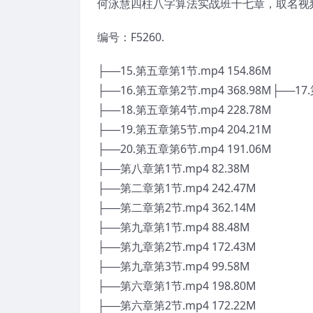
何泳慧四柱八字算法实战班十七章，取名视
编号：F5260.
├──15.第五章第1节.mp4 154.86M
├──16.第五章第2节.mp4 368.98M├──17
├──18.第五章第4节.mp4 228.78M
├──19.第五章第5节.mp4 204.21M
├──20.第五章第6节.mp4 191.06M
├──第八章第1节.mp4 82.38M
├──第二章第1节.mp4 242.47M
├──第二章第2节.mp4 362.14M
├──第九章第1节.mp4 88.48M
├──第九章第2节.mp4 172.43M
├──第九章第3节.mp4 99.58M
├──第六章第1节.mp4 198.80M
├──第六章第2节.mp4 172.22M