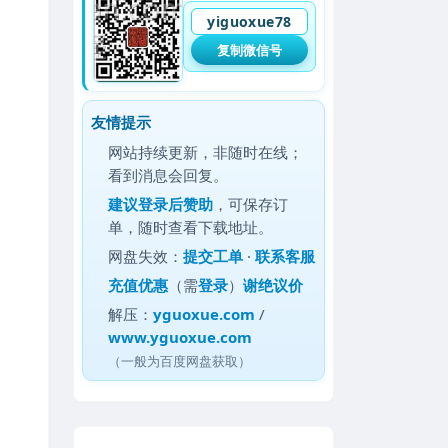
yiguoxue78
复制微信号
友情提示
网站持续更新，非随时在线；
看到消息会回复。
建议
登录后赞助
，可保存订
单，随时查看下载地址。
网盘失效：
提交工单
·
联系客服
充值优惠
（需
登录
）
谢绝议价
解压：
yguoxue.com
/
www.yguoxue.com
（一般为百度网盘获取）