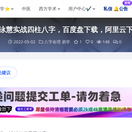
咨询
国学⭐
中医
西方学术
用户中心✔️
私信 🔔公告
泳慧实战四柱八字，百度盘下载，阿里云
2022-05-02
八字命理
易学
1
0
148
0
论建议