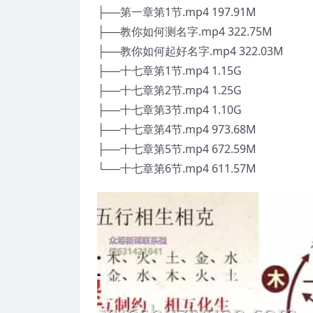
├──第一章第1节.mp4 197.91M
├──教你如何测名字.mp4 322.75M
├──教你如何起好名字.mp4 322.03M
├──十七章第1节.mp4 1.15G
├──十七章第2节.mp4 1.25G
├──十七章第3节.mp4 1.10G
├──十七章第4节.mp4 973.68M
├──十七章第5节.mp4 672.59M
└──十七章第6节.mp4 611.57M